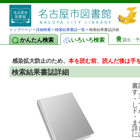
トップページ
>
詳細検索
>
検索結果書誌一覧
> 検索結果書誌詳細
かんたん検索
いろいろ検索
貸出・予
感染拡大防止のため、
本を読む前、読んだ後は手
検索結果書誌詳細
書
す
・
し
ド
・
ま
詳
に