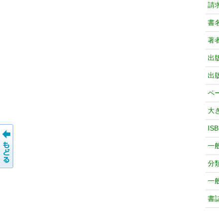
請
書
著
出
出
ペ
大
IS
一
分
一
書