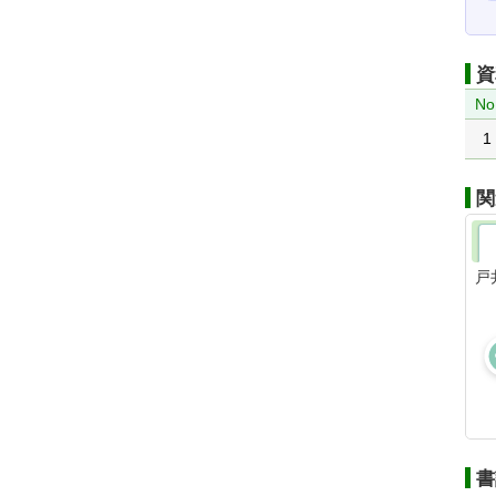
資
No
1
関
戸
書