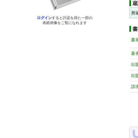
蔵
所
ログイン
すると許諾を得た一部の
表紙画像をご覧になれます
書
書
著
出
出
請