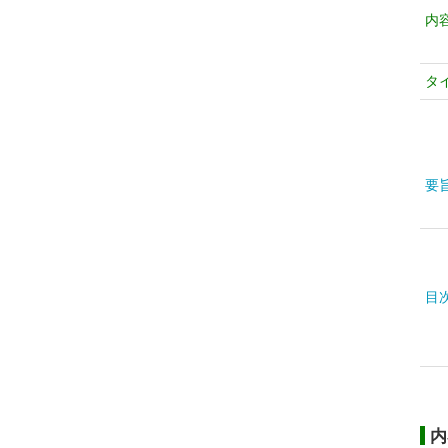
内
タ
要
目
内