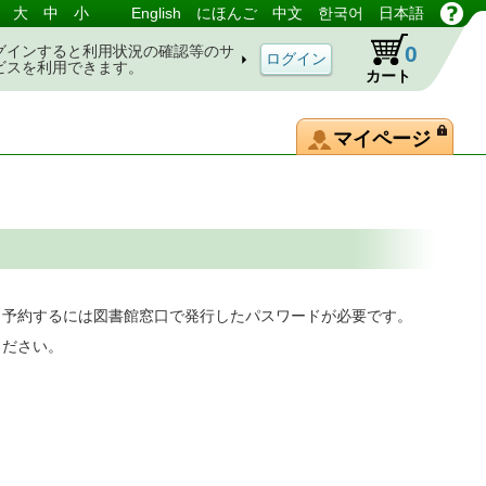
大
中
小
English
にほんご
中文
한국어
日本語
0
グインすると利用状況の確認等のサ
ビスを利用できます。
カート
マイページ
。予約するには図書館窓口で発行したパスワードが必要です。
ください。