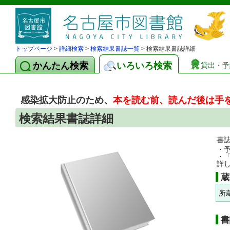
トップページ
>
詳細検索
>
検索結果書誌一覧
> 検索結果書誌詳細
かんたん検索
いろいろ検索
貸出・予
感染拡大防止のため、
本を読む前、読んだ後は手
検索結果書誌詳細
書
・
・
詳
蔵
所
書