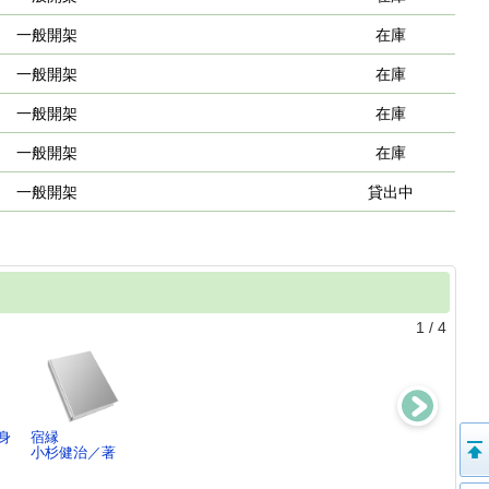
一般開架
在庫
一般開架
在庫
一般開架
在庫
一般開架
在庫
一般開架
貸出中
1
/
4
身
宿縁
松山屋人情世直
御家再興 ：
印旛の妖
小杉健治／著
し帖1
三つの剣
獣 ： 文庫書
小杉健治／著
小杉健治／[著]
下ろし/長編…
小杉健治／著