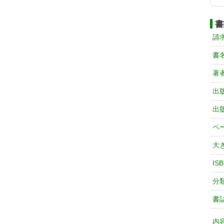
書
請
書
著
出
出
ペ
大
IS
分
書
内