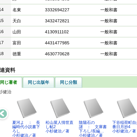
14
名東
3332694227
一般和書
15
天白
3432472821
一般和書
16
山田
4130911102
一般和書
17
富田
4431477985
一般和書
18
徳重
4630770628
一般和書
連資料
同じ著者
同じ出版年
同じ分類
杉健治
夏河よ ： 長
松山屋人情世直
陰陽石の
下谷稲荷町自
編時代小説書下
し帖2
謎 ： 文庫書
番日月抄4
ろし
小杉健治／著
下ろし/長編…
小杉健治／著
小杉健治／著
小杉健治／著