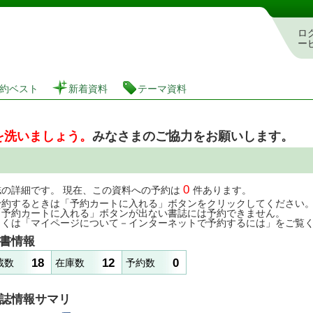
図書館 蔵書検索・予約システム
ロ
ー
約ベスト
新着資料
テーマ資料
を洗いましょう。
みなさまのご協力をお願いします。
0
誌の詳細です。 現在、この資料への予約は
件あります。
予約するときは「予約カートに入れる」ボタンをクリックしてください
「予約カートに入れる」ボタンが出ない書誌には予約できません。
しくは「マイページについて－インターネットで予約するには」をご覧
書情報
18
12
0
蔵数
在庫数
予約数
誌情報サマリ