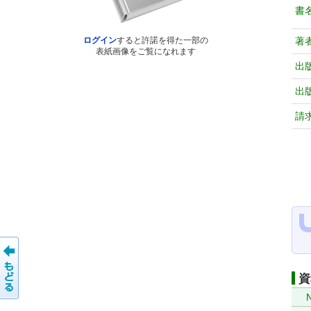
書
著
ログイン
すると許諾を得た一部の
表紙画像をご覧になれます
出
出
請
資