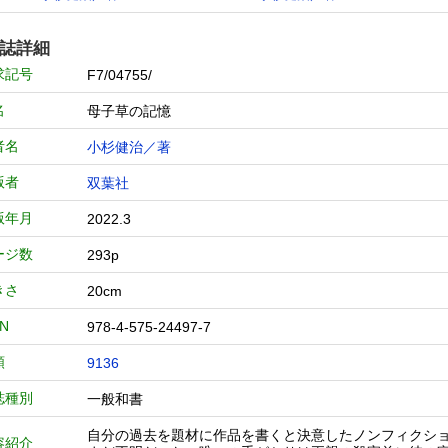
誌詳細
求記号
F7/04755/
名
母子草の記憶
者名
小杉健治／著
版者
双葉社
版年月
2022.3
ージ数
293p
きさ
20cm
BN
978-4-575-24497-7
類
9136
誌種別
一般和書
自分の過去を題材に作品を書くと決意したノンフィクシ
容紹介