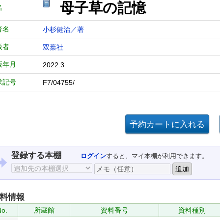
母子草の記憶
名
者名
小杉健治／著
版者
双葉社
版年月
2022.3
求記号
F7/04755/
登録する本棚
ログイン
すると、マイ本棚が利用できます。
料情報
No.
所蔵館
資料番号
資料種別