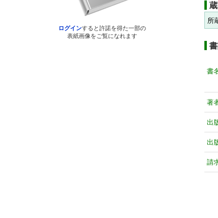
蔵
所
ログイン
すると許諾を得た一部の
表紙画像をご覧になれます
書
書
著
出
出
請