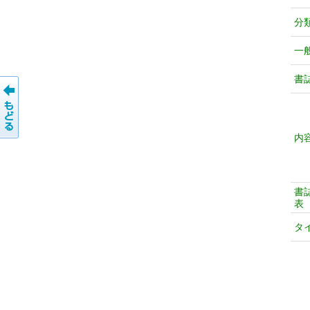
分
一
書
内
書
表
タ