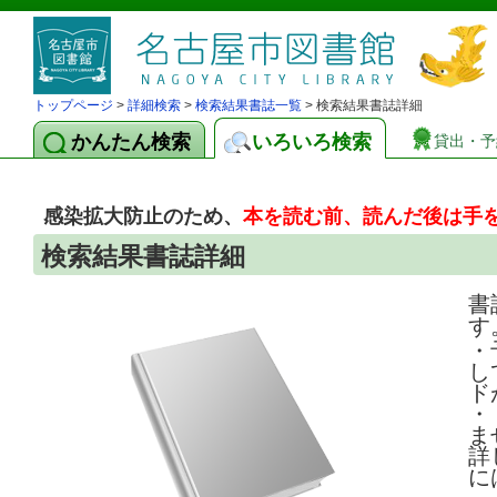
トップページ
>
詳細検索
>
検索結果書誌一覧
> 検索結果書誌詳細
かんたん検索
いろいろ検索
貸出・予
感染拡大防止のため、
本を読む前、読んだ後は手
検索結果書誌詳細
書
す
・
し
ド
・
ま
詳
に