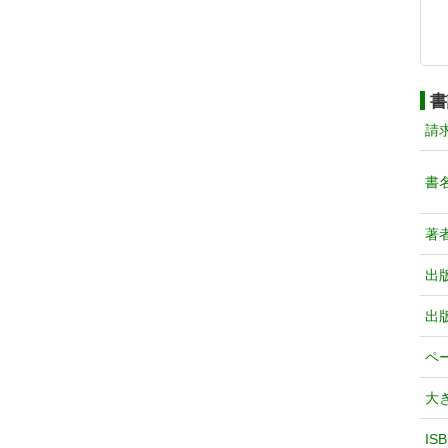
書
請
書
著
出
出
ペ
大
IS