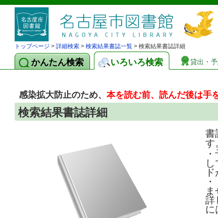
トップページ
>
詳細検索
>
検索結果書誌一覧
> 検索結果書誌詳細
かんたん検索
いろいろ検索
貸出・予
感染拡大防止のため、
本を読む前、読んだ後は手
検索結果書誌詳細
書
す
・
し
ド
・
ま
詳
に