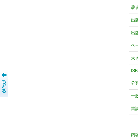
著
出
出
ペ
大
IS
分
一
書
内