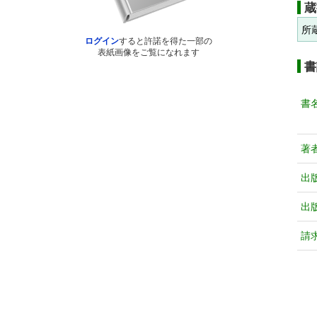
蔵
所
ログイン
すると許諾を得た一部の
表紙画像をご覧になれます
書
書
著
出
出
請