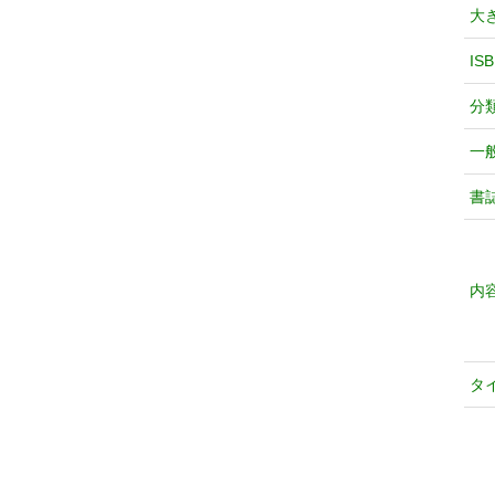
大
IS
分
一
書
内
タ