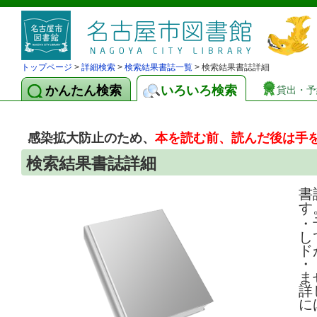
トップページ
>
詳細検索
>
検索結果書誌一覧
> 検索結果書誌詳細
かんたん検索
いろいろ検索
貸出・予
感染拡大防止のため、
本を読む前、読んだ後は手
検索結果書誌詳細
書
す
・
し
ド
・
ま
詳
に