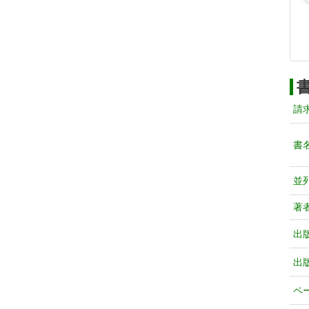
請
書
並
著
出
出
ペ