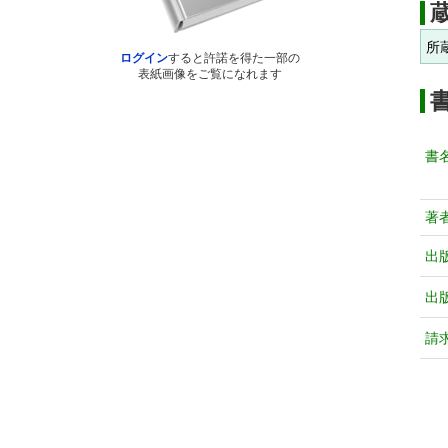
所
ログイン
すると許諾を得た一部の
表紙画像をご覧になれます
書
著
出
出
請