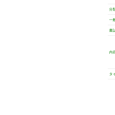
分
一
書
内
タ