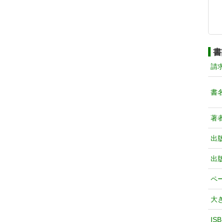
書
請
書
著
出
出
ペ
大
IS