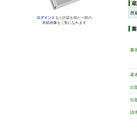
蔵
所
ログイン
すると許諾を得た一部の
表紙画像をご覧になれます
書
書
著
出
出
請