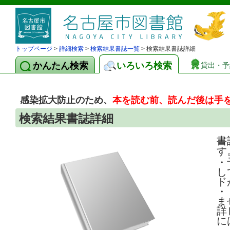
トップページ
>
詳細検索
>
検索結果書誌一覧
> 検索結果書誌詳細
かんたん検索
いろいろ検索
貸出・予
感染拡大防止のため、
本を読む前、読んだ後は手
検索結果書誌詳細
書
す
・
し
ド
・
ま
詳
に