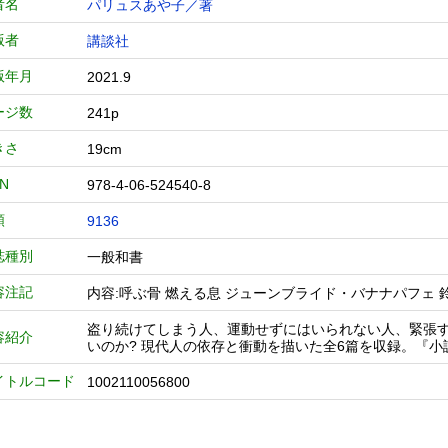
者名
パリュスあや子／著
版者
講談社
版年月
2021.9
ージ数
241p
きさ
19cm
BN
978-4-06-524540-8
類
9136
誌種別
一般和書
容注記
内容:呼ぶ骨 燃える息 ジューンブライド・バナナパフェ
盗り続けてしまう人、運動せずにはいられない人、緊張
容紹介
いのか? 現代人の依存と衝動を描いた全6篇を収録。『
イトルコード
1002110056800