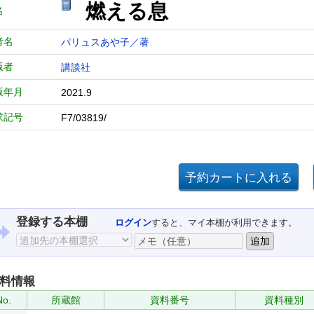
燃える息
名
者名
パリュスあや子／著
版者
講談社
版年月
2021.9
求記号
F7/03819/
登録する本棚
ログイン
すると、マイ本棚が利用できます。
料情報
No.
所蔵館
資料番号
資料種別