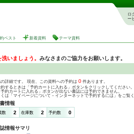
図書館 蔵書検索・予約システム
ロ
ー
約ベスト
新着資料
テーマ資料
を洗いましょう。
みなさまのご協力をお願いします。
0
誌の詳細です。 現在、この資料への予約は
件あります。
予約するときは「予約カートに入れる」ボタンをクリックしてください
「予約カートに入れる」ボタンが出ない書誌には予約できません。
しくは「マイページについて－インターネットで予約するには」をご覧
書情報
2
2
0
蔵数
在庫数
予約数
誌情報サマリ