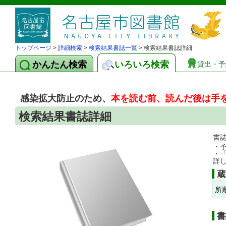
トップページ
>
詳細検索
>
検索結果書誌一覧
> 検索結果書誌詳細
かんたん検索
いろいろ検索
貸出・予
感染拡大防止のため、
本を読む前、読んだ後は手
検索結果書誌詳細
書
・
・
詳
蔵
所
書