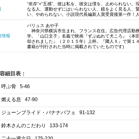
“依存”×“五感”、彼は私を、彼女は僕を、止められない
旨
なる人、運動せずにはいられない人、鏡をよく見る人、
い、やめられない。小説現代長編新人賞受賞後第一作！
パリュス あや子
神奈川県横浜市生まれ、フランス在住。広告代理店勤務
者情報
学。「山口文子」名義で映画『ずぶぬれて犬ころ』（本
却されました』（２０１５年）上梓。『隣人Ｘ』で第１４
書籍が刊行された当時に掲載されていたものです)
容細目表：
1 呼ぶ骨 5-46
2 燃える息 47-90
3 ジューンブライド・バナナパフェ 91-132
4 鈴木さんのこだわり 133-174
5 二十一週六日 175-220