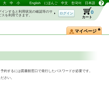
大
中
小
English
にほんご
中文
한국어
日本語
0
グインすると利用状況の確認等のサ
ビスを利用できます。
カート
マイページ
。予約するには図書館窓口で発行したパスワードが必要です。
ください。