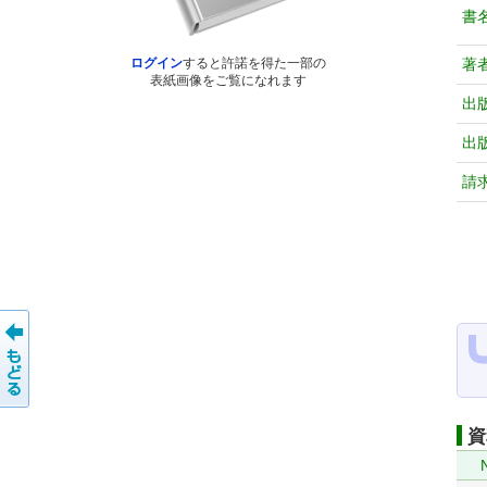
書
著
ログイン
すると許諾を得た一部の
表紙画像をご覧になれます
出
出
請
資