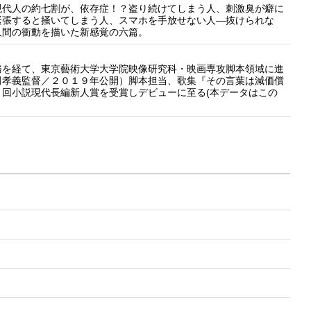
。現代人の約七割が、依存症！？盗り続けてしまう人、刺激臭が癖に
緊張すると掻いてしまう人、スマホを手放せない人―抜けられな
人間の衝動を描いた新感覚の六篇。
を経て、東京藝術大学大学院映像研究科・映画専攻脚本領域に進
田孝義監督／２０１９年公開）脚本担当、歌集『その言葉は減価償
回小説現代長編新人賞を受賞しデビューに至る(本データはこの