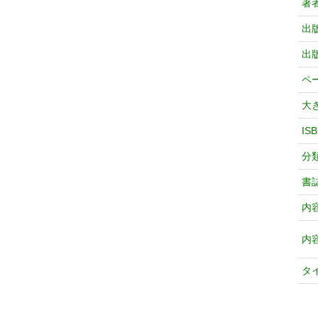
著
出
出
ペ
大
IS
分
書
内
内
タ