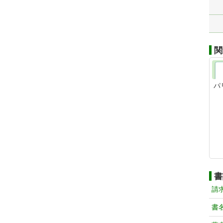
関
パ
書
請
書