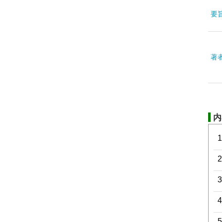
要
著
内