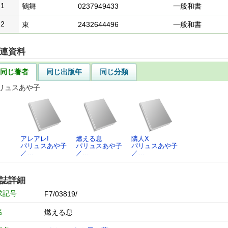
1
鶴舞
0237949433
一般和書
2
東
2432644496
一般和書
連資料
同じ著者
同じ出版年
同じ分類
リュスあや子
アレアレ!
燃える息
隣人X
パリュスあや子
パリュスあや子
パリュスあや子
／…
／…
／…
誌詳細
求記号
F7/03819/
名
燃える息