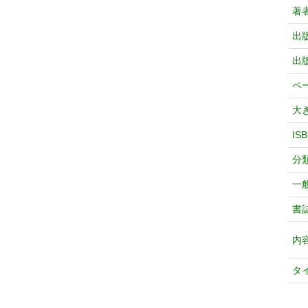
著
出
出
ペ
大
IS
分
一
書
内
タ