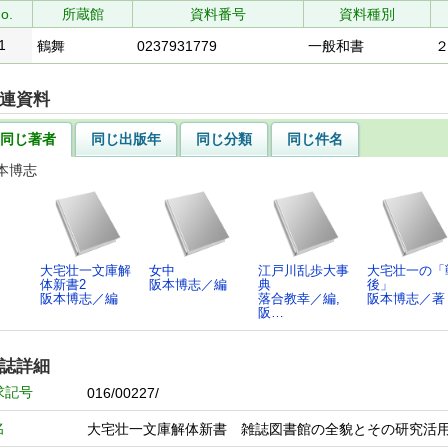
o.
所蔵館
資料番号
資料種別
1
鶴舞
0237931779
一般和書
連資料
同じ著者
同じ出版年
同じ分類
同じ件名
本博志
大宅壮一文庫解
女中
江戸川乱歩大事
大宅壮一の「
体新書2
阪本博志／編
典
後」
阪本博志／編
落合教幸／編,
阪本博志／著
阪…
誌詳細
求記号
016/00227/
名
大宅壮一文庫解体新書 雑誌図書館の全貌とその研究活