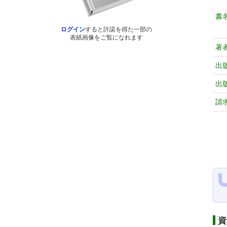
書
ログイン
すると許諾を得た一部の
表紙画像をご覧になれます
著
出
出
請
資