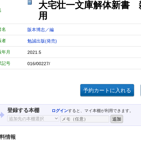
大宅壮一文庫解体新書 
名
用
者名
阪本博志／編
版者
勉誠出版(発売)
版年月
2021.5
求記号
016/00227/
登録する本棚
ログイン
すると、マイ本棚が利用できます。
料情報