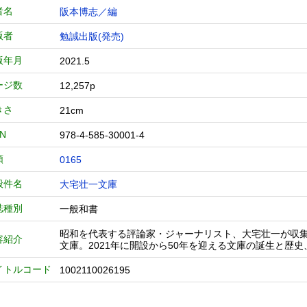
者名
阪本博志／編
版者
勉誠出版(発売)
版年月
2021.5
ージ数
12,257p
きさ
21cm
BN
978-4-585-30001-4
類
0165
般件名
大宅壮一文庫
誌種別
一般和書
昭和を代表する評論家・ジャーナリスト、大宅壮一が収
容紹介
文庫。2021年に開設から50年を迎える文庫の誕生と歴
イトルコード
1002110026195