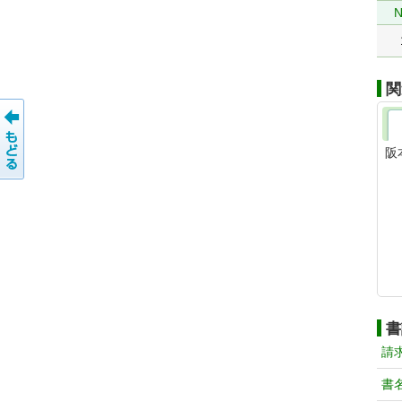
N
関
阪
書
請
書