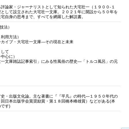
評論家・ジャーナリストとして知られた大宅壮一（１９００‐１
礎として設立された大宅壮一文庫。２０２１年に開設から５０年を
大宅自身の思考まで、すべてを網羅した解説書。
の技法）
と利用方法）
ーカイブ・大宅壮一文庫―その現在と未来
として
を中心に）
壮一文庫雑誌記事索引」にみる性風俗の歴史―「トルコ風呂」の元
」
史・出版文化論。主な著書に『『平凡』の時代―１９５０年代の
回日本出版学会賞奨励賞・第１８回橋本峰雄賞）などがある(本
です)