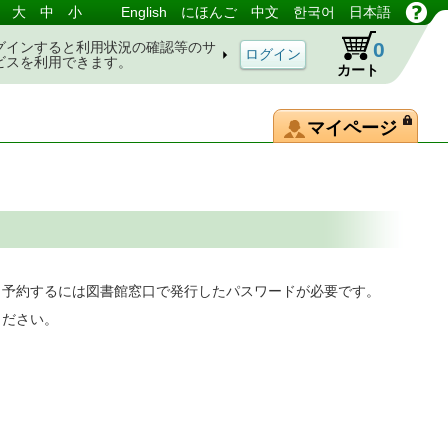
大
中
小
English
にほんご
中文
한국어
日本語
0
グインすると利用状況の確認等のサ
ビスを利用できます。
カート
マイページ
。予約するには図書館窓口で発行したパスワードが必要です。
ください。