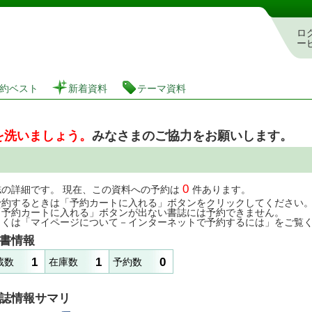
図書館 蔵書検索・予約システム
ロ
ー
約ベスト
新着資料
テーマ資料
を洗いましょう。
みなさまのご協力をお願いします。
0
誌の詳細です。 現在、この資料への予約は
件あります。
予約するときは「予約カートに入れる」ボタンをクリックしてください
「予約カートに入れる」ボタンが出ない書誌には予約できません。
しくは「マイページについて－インターネットで予約するには」をご覧
書情報
1
1
0
蔵数
在庫数
予約数
誌情報サマリ