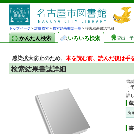
トップページ
>
詳細検索
>
検索結果書誌一覧
> 検索結果書誌詳細
かんたん検索
いろいろ検索
貸出・予
感染拡大防止のため、
本を読む前、読んだ後は手
検索結果書誌詳細
書
・
・
詳
蔵
所
書