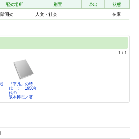
配架場所
別置
帯出
状態
２階開架
人文・社会
在庫
1
/
1
戦
『平凡』の時
代 ： 1950年
代の…
阪本博志／著
用