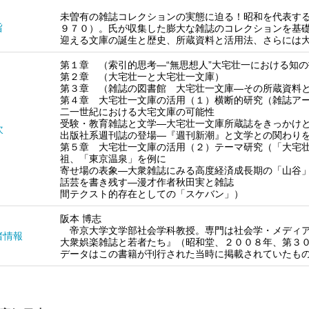
未曽有の雑誌コレクションの実態に迫る！昭和を代表する
旨
９７０）。氏が収集した膨大な雑誌のコレクションを基
迎える文庫の誕生と歴史、所蔵資料と活用法、さらには
第１章 （索引的思考―“無思想人”大宅壮一における知
第２章 （大宅壮一と大宅壮一文庫）
第３章 （雑誌の図書館 大宅壮一文庫―その所蔵資料
第４章 大宅壮一文庫の活用（１）横断的研究（雑誌ア
二一世紀における大宅文庫の可能性
受験・教育雑誌と文学―大宅壮一文庫所蔵誌をきっかけ
次
出版社系週刊誌の登場―『週刊新潮』と文学との関わり
第５章 大宅壮一文庫の活用（２）テーマ研究（「大宅
祖、「東京温泉」を例に
寄せ場の表象―大衆雑誌にみる高度経済成長期の「山谷
話芸を書き残す―漫才作者秋田実と雑誌
間テクスト的存在としての「スケバン」）
阪本 博志
帝京大学文学部社会学科教授。専門は社会学・メディア
者情報
大衆娯楽雑誌と若者たち』（昭和堂、２００８年、第３０
データはこの書籍が刊行された当時に掲載されていたもの