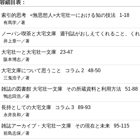
容細目表：
1 索引的思考 <無思想人>大宅壮一における知の技法 1-18
有馬学／著
2 ノーパン喫茶と大宅文庫 週刊誌がおしえてくれること、くれな
井上章一／著
3 大宅壮一と大宅壮一文庫 23-47
阪本博志／著
4 大宅文庫について思うこと コラム 2 48-50
三鬼浩子／著
5 雑誌の図書館 大宅壮一文庫 その所蔵資料と利用方法 51-88
鴨志田浩／著
6 長持としての大宅文庫 コラム 3 89-93
永井良和／著
7 雑誌アーカイブ・大宅壮一文庫 その現在と未来 95-115
前島志保／著