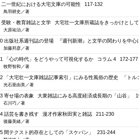
8 二一世紀における大宅文庫の可能性 117-132
鳥羽耕史／著
9 受験・教育雑誌と文学 大宅壮一文庫所蔵誌をきっかけとして 1
大原祐治／著
10 出版社系週刊誌の登場 『週刊新潮』と文学の関わりを中心に 1
加藤邦彦／著
11 「心の時代」をどうやって可視化するか コラム 4 172-177
牧野智和／著
12 「大宅壮一文庫雑誌記事索引」にみる性風俗の歴史 「トルコ
光石亜由美／著
13 寄せ場の表象 大衆雑誌にみる高度経済成長期の「山谷」 195
石川巧／著
14 話芸を書き残す 漫才作家秋田実と雑誌 211-230
後藤美緒／著
15 間テクスト的存在としての「スケバン」 231-244