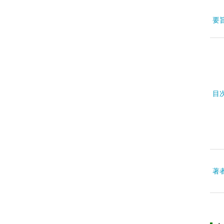
要
目
著