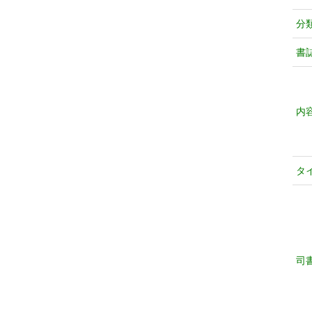
分
書
内
タ
司