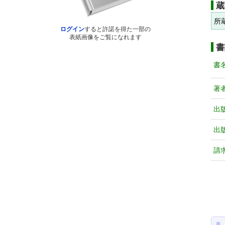
蔵
所
ログイン
すると許諾を得た一部の
表紙画像をご覧になれます
書
書
著
出
出
請