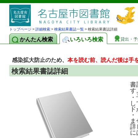
トップページ
>
詳細検索
>
検索結果書誌一覧
> 検索結果書誌詳細
かんたん検索
いろいろ検索
貸出・予
感染拡大防止のため、
本を読む前、読んだ後は手
検索結果書誌詳細
書
す
・
し
ド
・
ま
詳
に