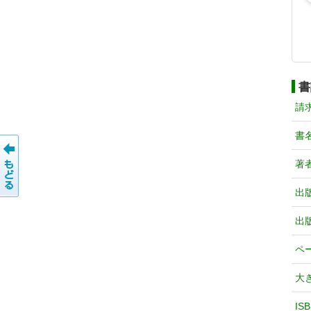
書
請
書
著
出
出
ペ
大
IS