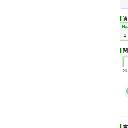
資
No
1
関
20
書