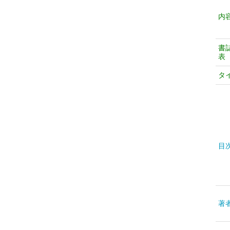
内
書
表
タ
目
著