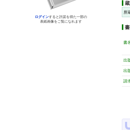
蔵
所
ログイン
すると許諾を得た一部の
表紙画像をご覧になれます
書
書
出
出
請