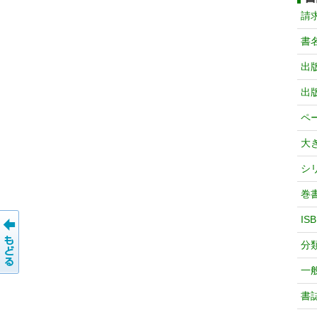
請
書
出
出
ペ
大
シ
巻
IS
分
一
書