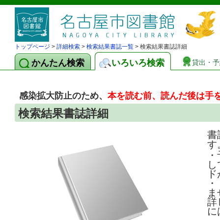
トップページ
>
詳細検索
>
検索結果書誌一覧
> 検索結果書誌詳細
かんたん検索
いろいろ検索
貸出・予
感染拡大防止のため、
本を読む前、読んだ後は手
検索結果書誌詳細
書
す
・
し
ド
・
ま
詳
に