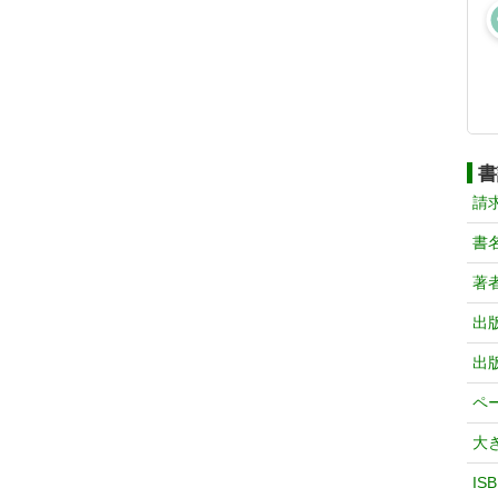
書
請
書
著
出
出
ペ
大
IS