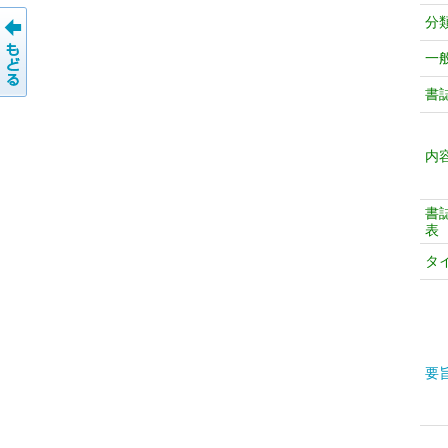
分
一
書
内
書
表
タ
要