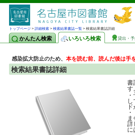
トップページ
>
詳細検索
>
検索結果書誌一覧
> 検索結果書誌詳細
かんたん検索
いろいろ検索
貸出・予
感染拡大防止のため、
本を読む前、読んだ後は手
検索結果書誌詳細
書
す
・
し
ド
・
ま
詳
に