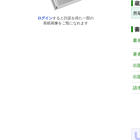
蔵
所
ログイン
すると許諾を得た一部の
表紙画像をご覧になれます
書
書
著
出
出
請