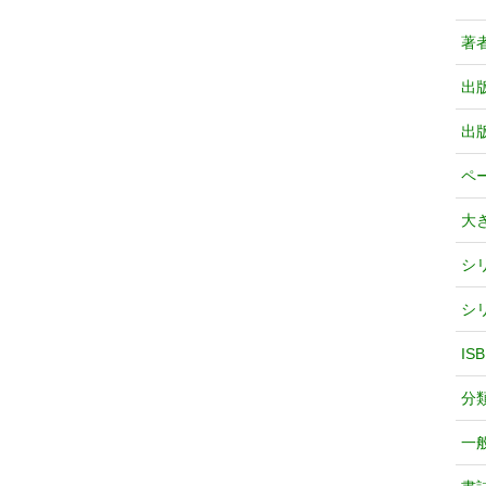
著
出
出
ペ
大
シ
シ
IS
分
一