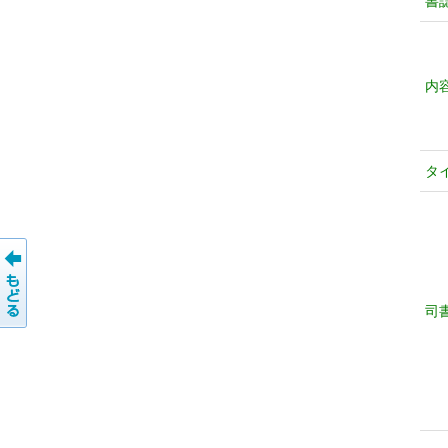
書
内
タ
司