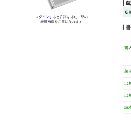
蔵
所
ログイン
すると許諾を得た一部の
表紙画像をご覧になれます
書
書
著
出
出
請