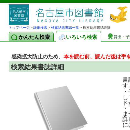
トップページ
>
詳細検索
>
検索結果書誌一覧
> 検索結果書誌詳細
かんたん検索
いろいろ検索
貸出・予
感染拡大防止のため、
本を読む前、読んだ後は手
検索結果書誌詳細
書
す
・
し
ド
・
ま
詳
に