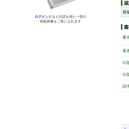
蔵
所
ログイン
すると許諾を得た一部の
表紙画像をご覧になれます
書
書
著
出
出
請