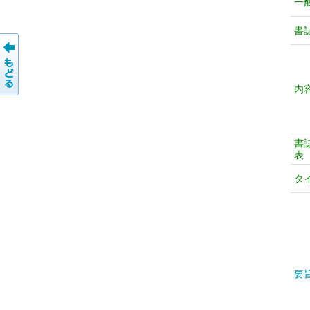
一
書
内
書
表
タ
要