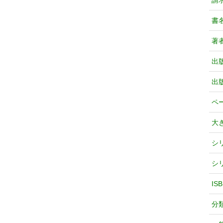
請
書
著
出
出
ペ
大
シ
シ
IS
分