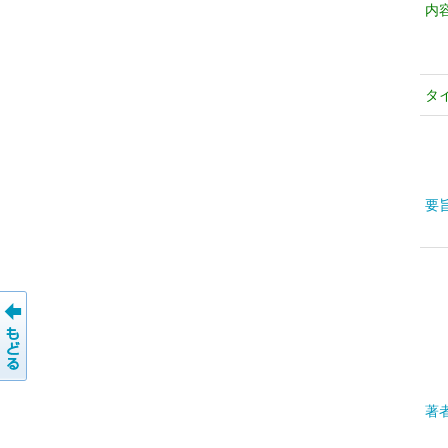
内
タ
要
著