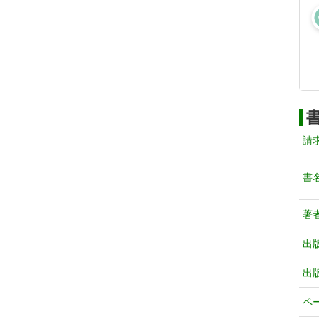
請
書
著
出
出
ペ