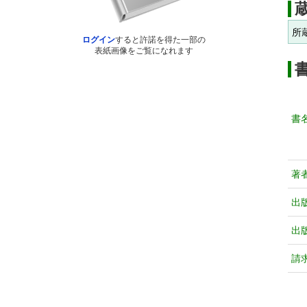
所
ログイン
すると許諾を得た一部の
表紙画像をご覧になれます
書
著
出
出
請