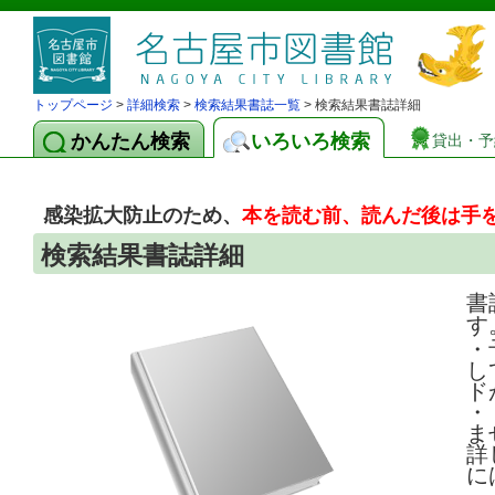
トップページ
>
詳細検索
>
検索結果書誌一覧
> 検索結果書誌詳細
かんたん検索
いろいろ検索
貸出・予
感染拡大防止のため、
本を読む前、読んだ後は手
検索結果書誌詳細
書
す
・
し
ド
・
ま
詳
に