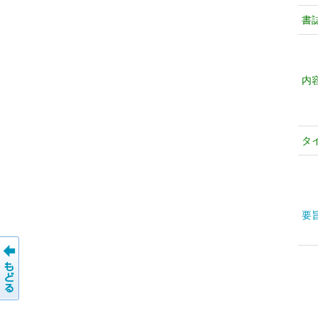
書
内
タ
要