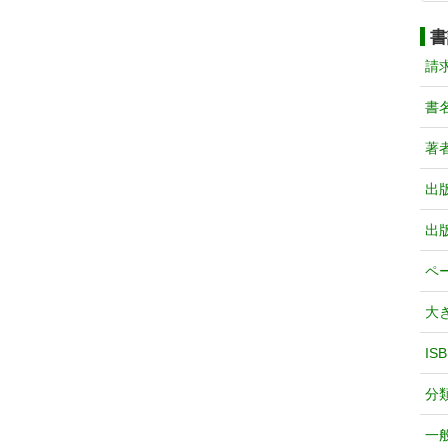
書
請
書
著
出
出
ペ
大
IS
分
一