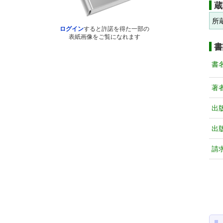
蔵
所
ログイン
すると許諾を得た一部の
表紙画像をご覧になれます
書
書
著
出
出
請