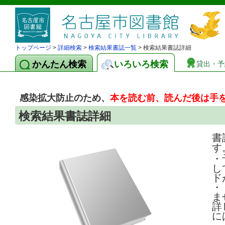
トップページ
>
詳細検索
>
検索結果書誌一覧
> 検索結果書誌詳細
かんたん検索
いろいろ検索
貸出・予
感染拡大防止のため、
本を読む前、読んだ後は手
検索結果書誌詳細
書
す
・
し
ド
・
ま
詳
に