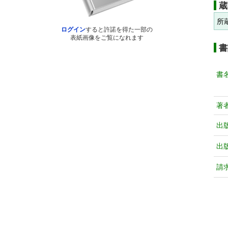
蔵
所
ログイン
すると許諾を得た一部の
表紙画像をご覧になれます
書
書
著
出
出
請