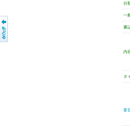
分
一
書
内
タ
要