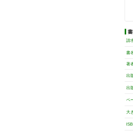
書
請
書
著
出
出
ペ
大
IS