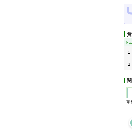
資
No
1
2
関
繁