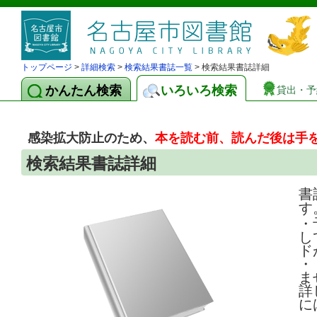
トップページ
>
詳細検索
>
検索結果書誌一覧
> 検索結果書誌詳細
かんたん検索
いろいろ検索
貸出・予
感染拡大防止のため、
本を読む前、読んだ後は手
検索結果書誌詳細
書
す
・
し
ド
・
ま
詳
に