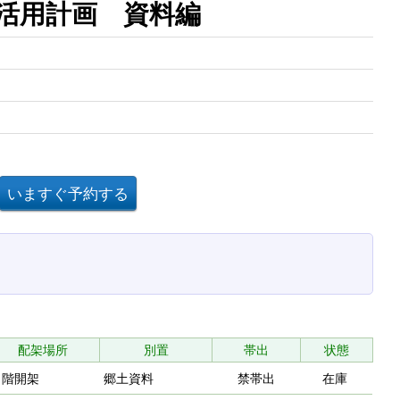
活用計画 資料編
配架場所
別置
帯出
状態
２階開架
郷土資料
禁帯出
在庫