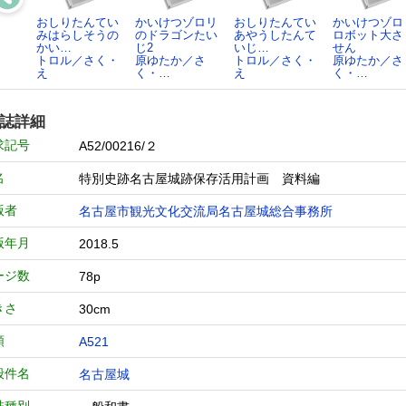
おしりたんてい
かいけつゾロリ
おしりたんてい
かいけつゾロ
みはらしそうの
のドラゴンたい
あやうしたんて
ロボット大さ
かい…
じ2
いじ…
せん
トロル／さく・
原ゆたか／さ
トロル／さく・
原ゆたか／さ
え
く・…
え
く・…
誌詳細
求記号
A52/00216/２
名
特別史跡名古屋城跡保存活用計画 資料編
版者
名古屋市観光文化交流局名古屋城総合事務所
版年月
2018.5
ージ数
78p
きさ
30cm
類
A521
般件名
名古屋城