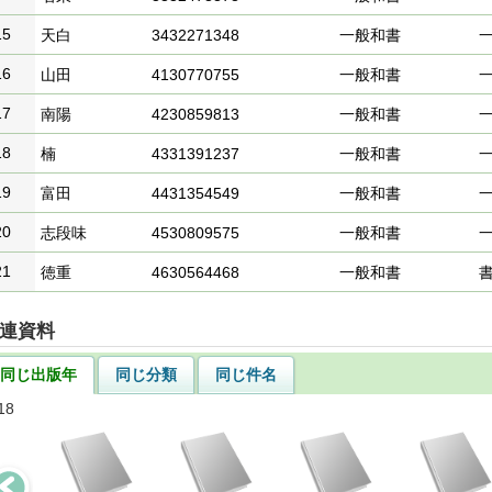
15
天白
3432271348
一般和書
16
山田
4130770755
一般和書
17
南陽
4230859813
一般和書
18
楠
4331391237
一般和書
19
富田
4431354549
一般和書
20
志段味
4530809575
一般和書
21
徳重
4630564468
一般和書
連資料
同じ出版年
同じ分類
同じ件名
18