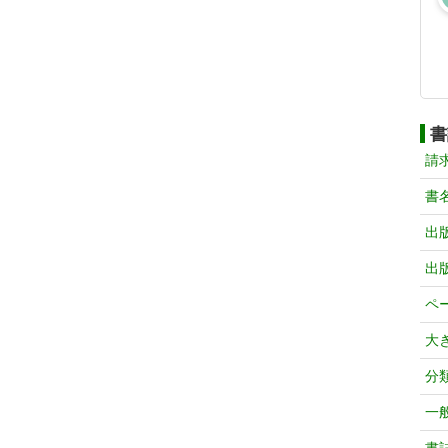
書
請
書
出
出
ペ
大
分
一