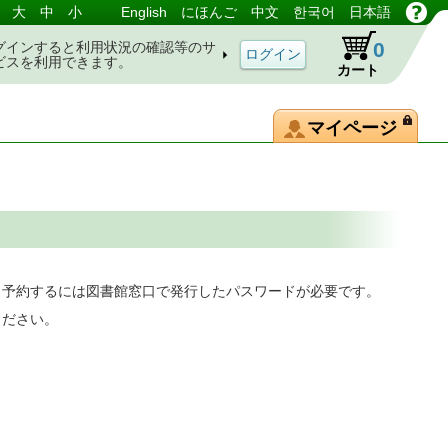
大
中
小
English
にほんご
中文
한국어
日本語
0
グインすると利用状況の確認等のサ
ビスを利用できます。
カート
マイページ
。予約するには図書館窓口で発行したパスワードが必要です。
ください。