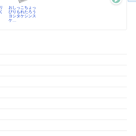
リ
おしっこちょっ
わんぱくだんの
おしりたんてい
みえるとかみえ
く
ぴりもれたろう
おにわのようせ
ププッゆきやま
ないとか
ヨシタケシンス
いたち
のし…
ヨシタケシンス
ケ…
ゆきのゆみこ／
トロル／さく・
ケ…
作…
え