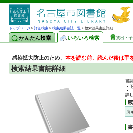
トップページ
>
詳細検索
>
検索結果書誌一覧
> 検索結果書誌詳細
かんたん検索
いろいろ検索
貸出・予
感染拡大防止のため、
本を読む前、読んだ後は手
検索結果書誌詳細
書
・
・
詳
蔵
所
書