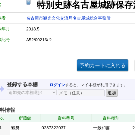
特別史跡名古屋城跡保存
名
版者
名古屋市観光文化交流局名古屋城総合事務所
版年月
2018.5
求記号
A52/00216/２
登録する本棚
ログイン
すると、マイ本棚が利用できます。
料情報
o.
所蔵館
資料番号
資料種別
1
鶴舞
0237322037
一般和書