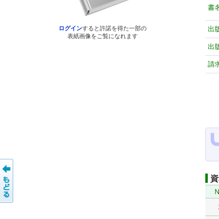
書
出
ログイン
すると許諾を得た一部の
表紙画像をご覧になれます
出
請
資
N