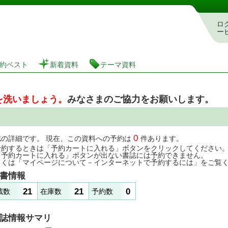
図書館 蔵書検索・予約システム
ロ
ー
約ベスト
新着資料
テーマ資料
を洗いましょう。
みなさまのご協力をお願いします。
0
誌の詳細です。 現在、この資料への予約は
件あります。
予約するときは「予約カートに入れる」ボタンをクリックしてください
「予約カートに入れる」ボタンが出ない書誌には予約できません。
しくは「マイページについて－インターネットで予約するには」をご覧
書情報
21
21
0
蔵数
在庫数
予約数
誌情報サマリ