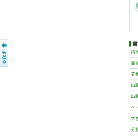
書
請
書
著
出
出
ペ
大
分