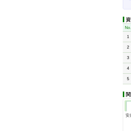
資
No
1
2
3
4
5
関
安