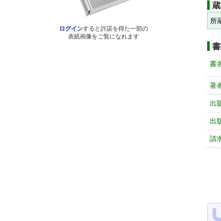
蔵
所
ログイン
すると許諾を得た一部の
表紙画像をご覧になれます
書
書
著
出
出
請