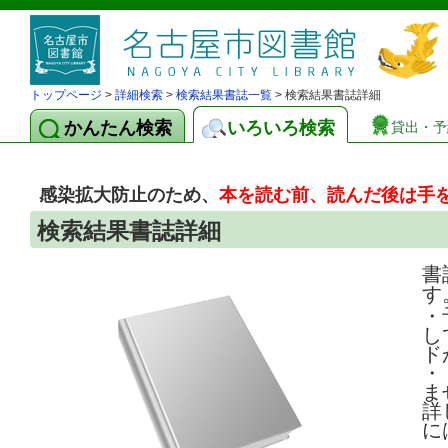
トップページ
>
詳細検索
>
検索結果書誌一覧
> 検索結果書誌詳細
かんたん検索
いろいろ検索
貸出・予
感染拡大防止のため、
本を読む前、読んだ後は手
検索結果書誌詳細
書
す
・
し
ド
・
ま
詳
に