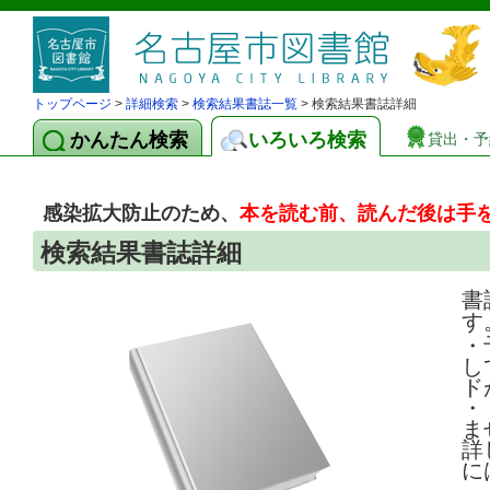
トップページ
>
詳細検索
>
検索結果書誌一覧
> 検索結果書誌詳細
かんたん検索
いろいろ検索
貸出・予
感染拡大防止のため、
本を読む前、読んだ後は手
検索結果書誌詳細
書
す
・
し
ド
・
ま
詳
に