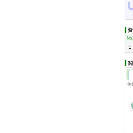
資
No
1
関
筒