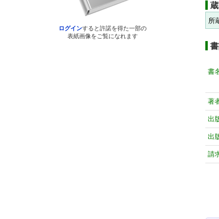
蔵
所
ログイン
すると許諾を得た一部の
表紙画像をご覧になれます
書
書
著
出
出
請