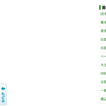
書
請
書
著
出
出
ペ
大
IS
分
一
書