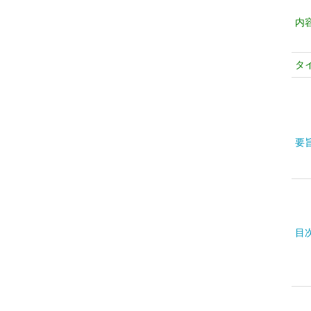
内
タ
要
目