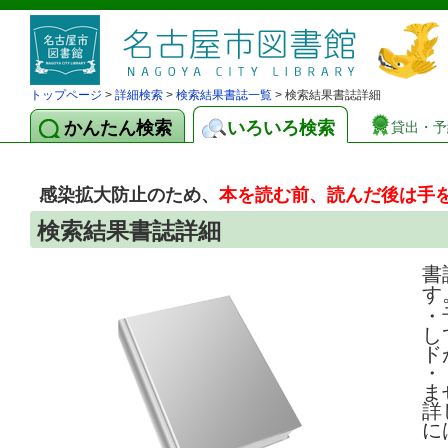
トップページ
>
詳細検索
>
検索結果書誌一覧
> 検索結果書誌詳細
かんたん検索
いろいろ検索
貸出・予
感染拡大防止のため、
本を読む前、読んだ後は手
検索結果書誌詳細
書
す
・
し
ド
・
ま
詳
に