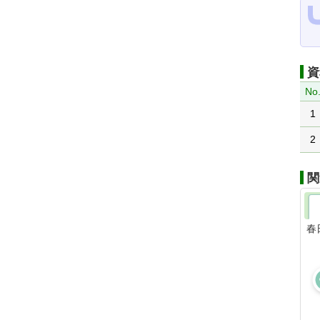
資
No
1
2
関
春