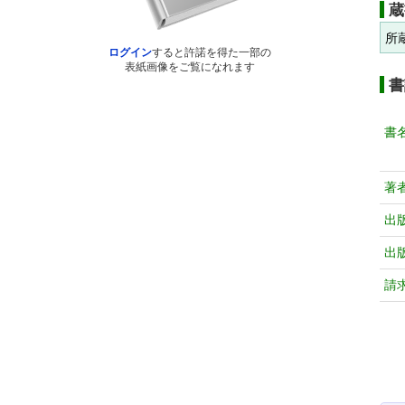
蔵
所
ログイン
すると許諾を得た一部の
表紙画像をご覧になれます
書
書
著
出
出
請