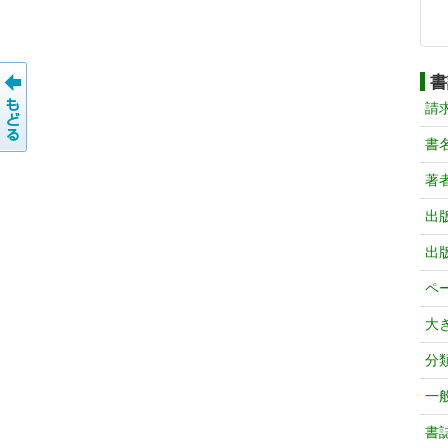
書
請
書
著
出
出
ペ
大
分
一
書