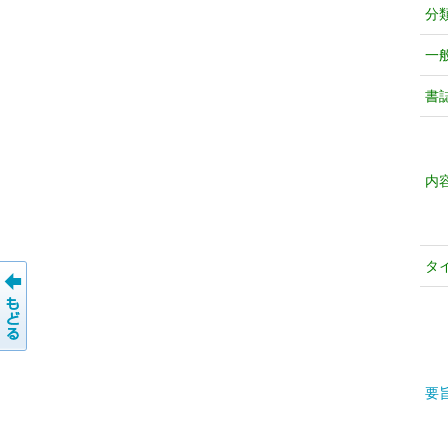
分
一
書
内
タ
要