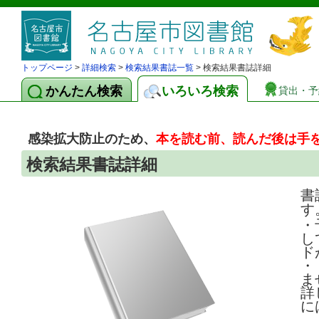
トップページ
>
詳細検索
>
検索結果書誌一覧
> 検索結果書誌詳細
かんたん検索
いろいろ検索
貸出・予
感染拡大防止のため、
本を読む前、読んだ後は手
検索結果書誌詳細
書
す
・
し
ド
・
ま
詳
に