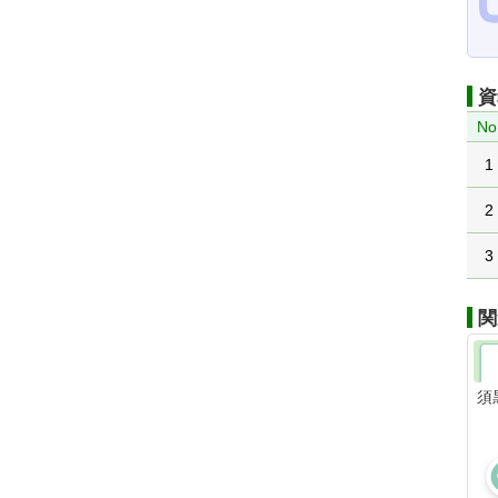
資
No
1
2
3
関
須