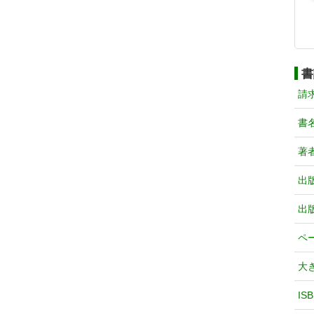
書
請
書
著
出
出
ペ
大
IS