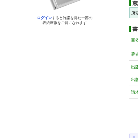
蔵
所
ログイン
すると許諾を得た一部の
表紙画像をご覧になれます
書
書
著
出
出
請