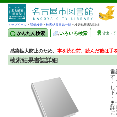
トップページ
>
詳細検索
>
検索結果書誌一覧
> 検索結果書誌詳細
かんたん検索
いろいろ検索
貸出・予
感染拡大防止のため、
本を読む前、読んだ後は手
検索結果書誌詳細
書
す
・
し
ド
・
ま
詳
に