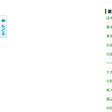
書
請
書
著
出
出
ペ
大
分
個
書
内