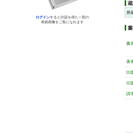
蔵
所
ログイン
すると許諾を得た一部の
表紙画像をご覧になれます
書
書
著
出
出
請