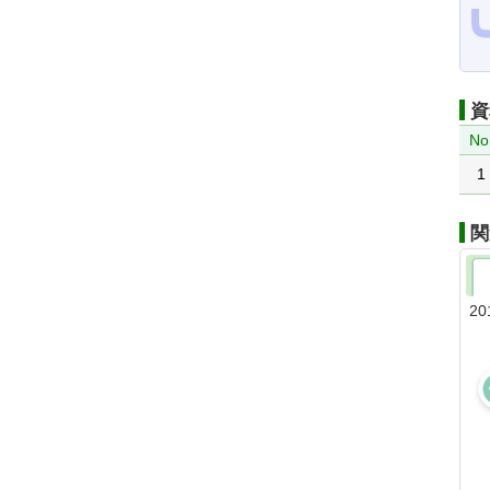
資
No
1
関
20