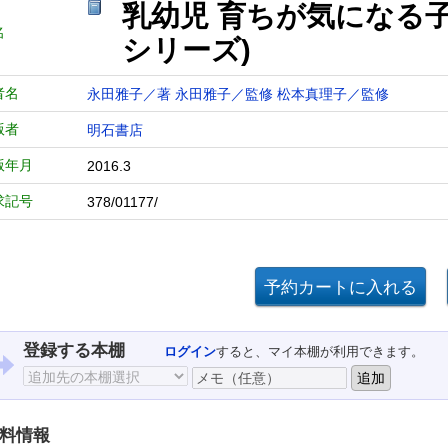
乳幼児 育ちが気になる
名
シリーズ)
者名
永田雅子／著
永田雅子／監修
松本真理子／監修
版者
明石書店
版年月
2016.3
求記号
378/01177/
登録する本棚
ログイン
すると、マイ本棚が利用できます。
料情報