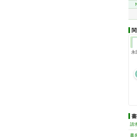
関
永
書
請
書