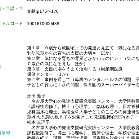
誌・年譜・年
文献:p175〜176
イトルコード
1001610000438
第１章 ０歳から就園頃までの発達と見立て（気になる
乳幼児期からの育ちの支援の大切さ ほか）
第２章 気になる育ちの背景とかかわりのヒント（気に
０歳台の気になる育ち ほか）
次
第３章 支援の場をうまく活用する（周産期医療
保健センター ほか）
第４章 事例を通して（母親のメンタルヘルスの問題―
子どもの育ちにくさの問題―保育園のスーパーバイザー
永田 雅子
名古屋大学心の発達支援研究実践センター、大学院教育
士課程後期修了。博士（心理学）。臨床心理士。日本福
児科臨床心理士、浜松医科大学子どものこころの発達研
期‐乳幼児期の親と子を対象とした発達臨床心理学(本デ
松本 真理子
名古屋大学心の発達支援研究実践センター、大学院教育
者情報
課程後期修了。博士（心理学）。臨床心理士、学校心理
教授を経て、現職。専門は児童・思春期を対象とした臨床