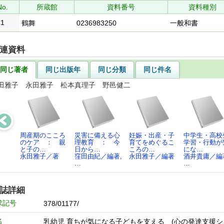
No.
所蔵館
資料番号
資料種別
1
鶴舞
0236983250
一般和書
連資料
同じ著者
同じ出版年
同じ分類
同じ件名
田雅子 永田雅子 松本真理子 野邑健二
周産期のこころ
災害に備える心
妊娠・出産・子
中学生・高校
のケア ： 親
理教育 ： 今
育てをめぐるこ
学習・行動が
と子の…
日から…
ころの…
にな…
永田雅子／著
窪田由紀／編著,
永田雅子／編著
酒井貴庸／編
…
…
誌詳細
求記号
378/01177/
名
乳幼児 育ちが気になる子どもを支える (心の発達支援シ