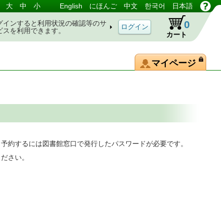
大
中
小
English
にほんご
中文
한국어
日本語
0
グインすると利用状況の確認等のサ
ビスを利用できます。
カート
マイページ
。予約するには図書館窓口で発行したパスワードが必要です。
ください。