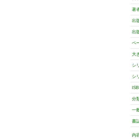
著
出
出
ペ
大
シ
シ
IS
分
一
書
内