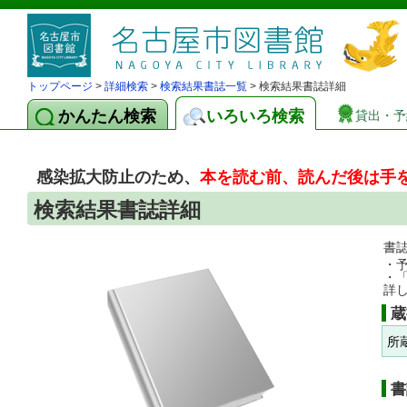
トップページ
>
詳細検索
>
検索結果書誌一覧
> 検索結果書誌詳細
かんたん検索
いろいろ検索
貸出・予
感染拡大防止のため、
本を読む前、読んだ後は手
検索結果書誌詳細
書
・
・
詳
蔵
所
書