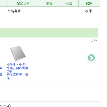
配架場所
別置
帯出
状態
２階書庫
在庫
1
/
4
生
小学生・中学生
大学生 大学生活
小学生 学習が気
幼稚園・保育園
気
情緒と自己理解
の適応が気にな
になる子どもを
児 集団生活で
の育…
る学…
支え…
にな…
著,
松本真理子／監
松本真理子／監
福元理英／編著,
野邑健二／編著
修…
修…
…
…
リーズ)