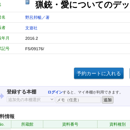
猟銃・愛についてのデッ
名
者名
野呂邦暢／著
版者
文遊社
版年月
2016.2
求記号
F5/09176/
登録する本棚
ログイン
すると、マイ本棚が利用できます。
料情報
No.
所蔵館
資料番号
資料種別