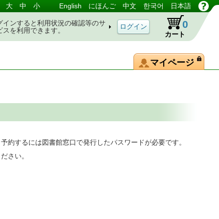
大
中
小
English
にほんご
中文
한국어
日本語
0
グインすると利用状況の確認等のサ
ビスを利用できます。
カート
マイページ
。予約するには図書館窓口で発行したパスワードが必要です。
ください。