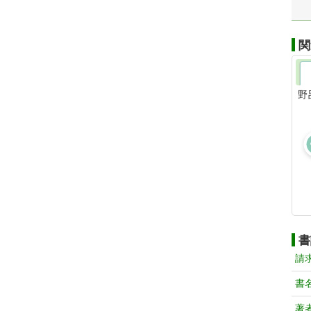
関
野
書
請
書
著