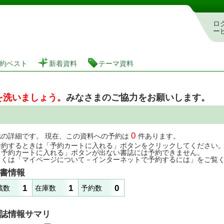
図書館 蔵書検索・予約システム
ロ
ー
約ベスト
新着資料
テーマ資料
を洗いましょう。
みなさまのご協力をお願いします。
0
誌の詳細です。 現在、この資料への予約は
件あります。
予約するときは「予約カートに入れる」ボタンをクリックしてください
「予約カートに入れる」ボタンが出ない書誌には予約できません。
しくは「マイページについて－インターネットで予約するには」をご覧
書情報
1
1
0
蔵数
在庫数
予約数
誌情報サマリ