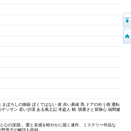
銃 まぼろしの御嶽 ぼくではない 彼 赤い鼻緒 馬 ドアの向う側 運転
デッサン 若い沙漠 ある風土記 本盗人 鶴. 慎重さと冒険心 福間健
”と心の深淵-。愛と哀感を軽やかに描く連作、ミステリー作品な
中野章子の解説も収録。