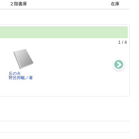
２階書庫
在庫
1
/
4
丘の火
水瓶座の少女
冬の皇帝
小さな町にて
野呂邦暢／著
野呂邦暢／著
野呂邦暢／著
野呂邦暢／[著]