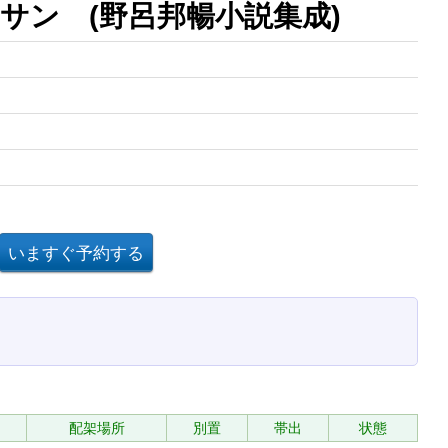
サン (野呂邦暢小説集成)
配架場所
別置
帯出
状態