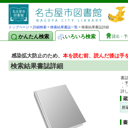
トップページ
>
詳細検索
>
検索結果書誌一覧
> 検索結果書誌詳細
かんたん検索
いろいろ検索
貸出・予
感染拡大防止のため、
本を読む前、読んだ後は手
検索結果書誌詳細
書
・
・
詳
蔵
所
書