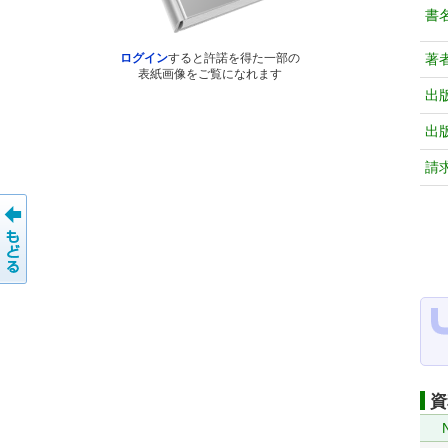
書
著
ログイン
すると許諾を得た一部の
表紙画像をご覧になれます
出
出
請
資