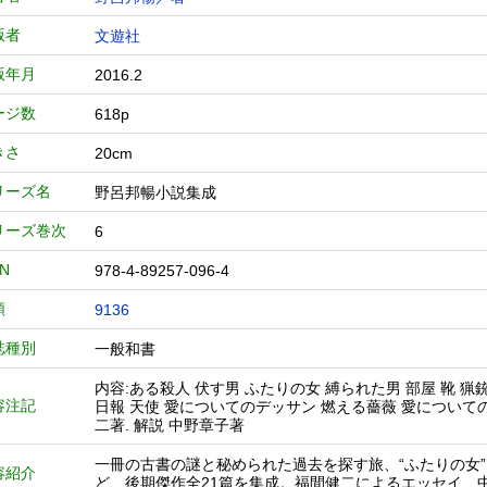
版者
文遊社
版年月
2016.2
ージ数
618p
きさ
20cm
リーズ名
野呂邦暢小説集成
リーズ巻次
6
BN
978-4-89257-096-4
類
9136
誌種別
一般和書
内容:ある殺人 伏す男 ふたりの女 縛られた男 部屋 靴 猟
容注記
日報 天使 愛についてのデッサン 燃える薔薇 愛についての
二著. 解説 中野章子著
一冊の古書の謎と秘められた過去を探す旅、“ふたりの女
容紹介
ど、後期傑作全21篇を集成。福間健二によるエッセイ、