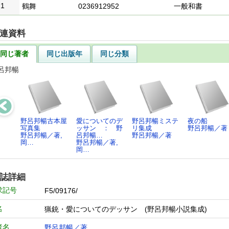
1
鶴舞
0236912952
一般和書
連資料
同じ著者
同じ出版年
同じ分類
呂邦暢
野呂邦暢古本屋
愛についてのデ
野呂邦暢ミステ
夜の船
写真集
ッサン ： 野
リ集成
野呂邦暢／著
野呂邦暢／著,
呂邦暢…
野呂邦暢／著
岡…
野呂邦暢／著,
岡…
誌詳細
求記号
F5/09176/
名
猟銃・愛についてのデッサン (野呂邦暢小説集成)
者名
野呂邦暢／著