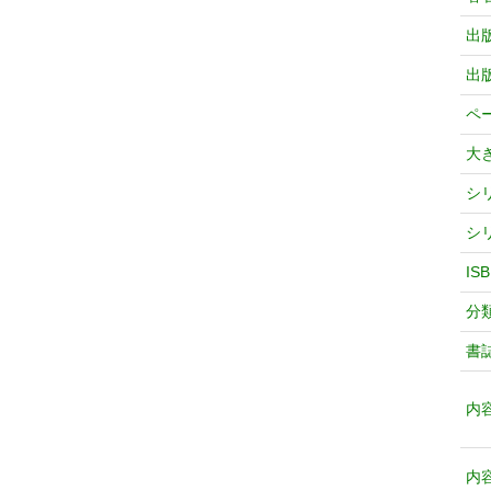
出
出
ペ
大
シ
シ
IS
分
書
内
内