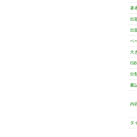
著
出
出
ペ
大
IS
分
書
内
タ