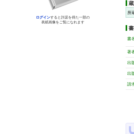
蔵
所
ログイン
すると許諾を得た一部の
表紙画像をご覧になれます
書
書
著
出
出
請