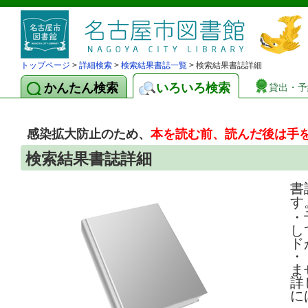
トップページ
>
詳細検索
>
検索結果書誌一覧
> 検索結果書誌詳細
かんたん検索
いろいろ検索
貸出・予
感染拡大防止のため、
本を読む前、読んだ後は手
検索結果書誌詳細
書
す
・
し
ド
・
ま
詳
に