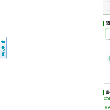
35
36
関
宮
書
請
書