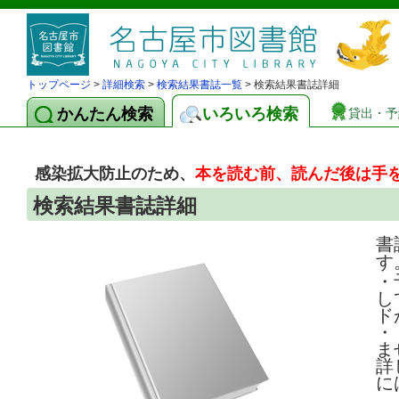
トップページ
>
詳細検索
>
検索結果書誌一覧
> 検索結果書誌詳細
かんたん検索
いろいろ検索
貸出・予
感染拡大防止のため、
本を読む前、読んだ後は手
検索結果書誌詳細
書
す
・
し
ド
・
ま
詳
に