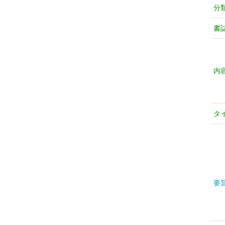
分
書
内
タ
要