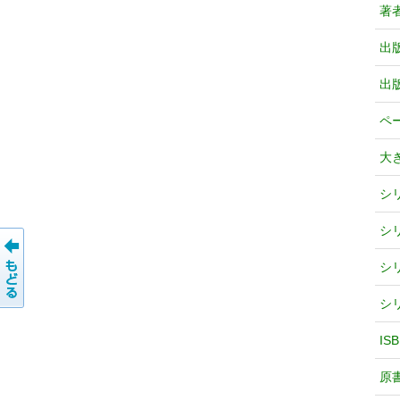
著
出
出
ペ
大
シ
シ
シ
シ
IS
原