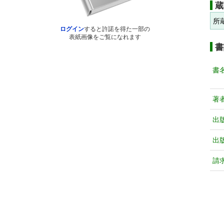
蔵
所
ログイン
すると許諾を得た一部の
表紙画像をご覧になれます
書
書
著
出
出
請