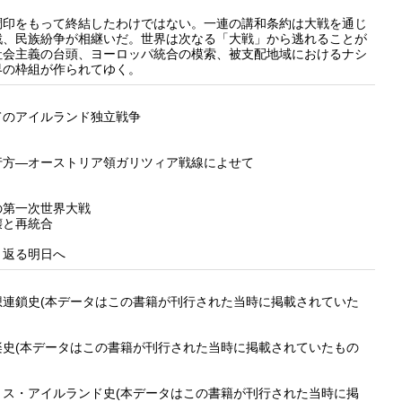
調印をもって終結したわけではない。一連の講和条約は大戦を通じ
戦、民族紛争が相継いだ。世界は次なる「大戦」から逃れることが
社会主義の台頭、ヨーロッパ統合の模索、被支配地域におけるナシ
界の枠組が作られてゆく。
てのアイルランド独立戦争
行方―オーストリア領ガリツィア戦線によせて
の第一次世界大戦
壊と再統合
り返る明日へ
連鎖史(本データはこの書籍が刊行された当時に掲載されていた
史(本データはこの書籍が刊行された当時に掲載されていたもの
ス・アイルランド史(本データはこの書籍が刊行された当時に掲