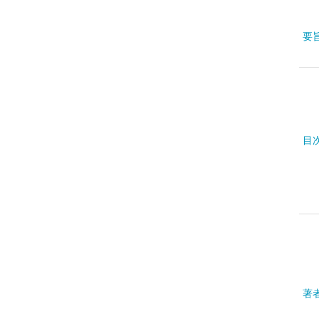
要
目
著