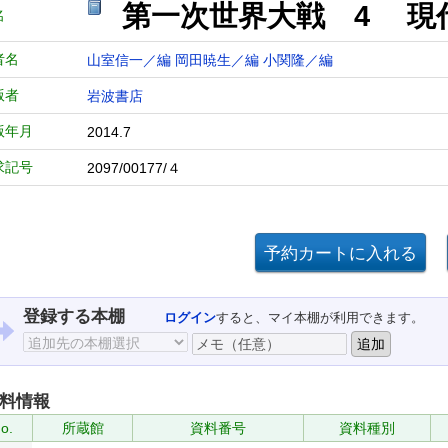
第一次世界大戦 4 現
名
者名
山室信一／編
岡田暁生／編
小関隆／編
版者
岩波書店
版年月
2014.7
求記号
2097/00177/４
登録する本棚
ログイン
すると、マイ本棚が利用できます。
料情報
o.
所蔵館
資料番号
資料種別