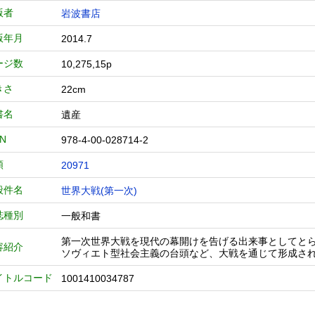
版者
岩波書店
版年月
2014.7
ージ数
10,275,15p
きさ
22cm
書名
遺産
BN
978-4-00-028714-2
類
20971
般件名
世界大戦(第一次)
誌種別
一般和書
第一次世界大戦を現代の幕開けを告げる出来事としてと
容紹介
ソヴィエト型社会主義の台頭など、大戦を通じて形成さ
イトルコード
1001410034787