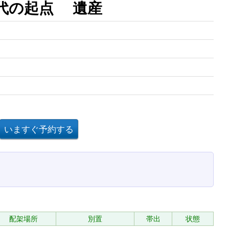
代の起点 遺産
配架場所
別置
帯出
状態