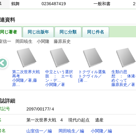
1
鶴舞
0236487419
一般和書
連資料
同じ著者
同じ出版年
同じ分類
同じ件名
室信一 岡田暁生 小関隆 藤原辰史
第二次世界大戦
中立という選択
トクヴィル選集
生類の思
再考
肢 ： エーモ
トクヴィル／
想 ： 体液
小関隆／著,藤
ン・デ…
[著…
めぐって
原…
小関隆／著
藤原辰史／著
誌詳細
求記号
2097/00177/４
名
第一次世界大戦 4 現代の起点 遺産
者名
山室信一／編
岡田暁生／編
小関隆／編