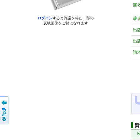
書
著
ログイン
すると許諾を得た一部の
表紙画像をご覧になれます
出
出
請
資
N