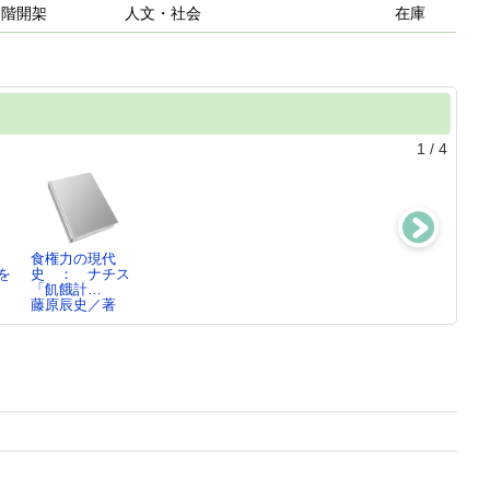
２階開架
人文・社会
在庫
1
/
4
食権力の現代
ショスタコーヴ
見果てぬ
ウクライナ侵攻
を
史 ： ナチス
ィチを語
夢 ： 満州国
から見る日本の
「飢餓計…
る ： 亀山…
外史
100…
藤原辰史／著
亀山郁夫／著,
星野直樹／著,
山室信一／著,
岡…
山…
馬…