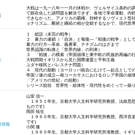
大戦は一九一八年一一月の休戦や、ヴェルサイユ条約の
て顕在化した諸問題を解決できず、各地で革命運動、内
旨
できなかった。アメリカの覇権、対峙するソヴィエト型
ョナリズム…断絶と継続の相が交錯するなかで、現代世
１ 総説（未完の戦争）
２ 暴力の連鎖（「自決」と報復―「戦後の戦争」とし
暴力の行方―革命、義勇軍、ナチズムのはざまで
世界認識の転換と「世界内線」の到来）
３ 「戦後」の模索（帝国崩壊と東中欧の民族的再編の
次
大戦間期イギリスから見た国際連盟と平和主義
ユダヤ移民とパレスチナ問題）
４ 現代の胎動（ヨーロッパ統合にむけて―起点として
帝国ソ連の成立―南コーカサスにおけるロシア帝国の崩
「アメリカの世紀」の始動）
シリーズ総括 世界性・総体性・現代性をめぐって―振
山室 信一
１９５１年生。京都大学人文科学研究所教授。法政思想
ものです)
岡田 暁生
１９６０年生。京都大学人文科学研究所教授。西洋音楽
です)
者情報
小関 隆
１９６０年生。京都大学人文科学研究所准教授。イギリ