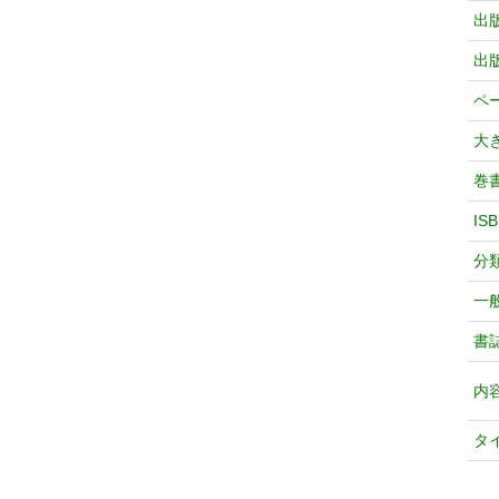
出
出
ペ
大
巻
IS
分
一
書
内
タ