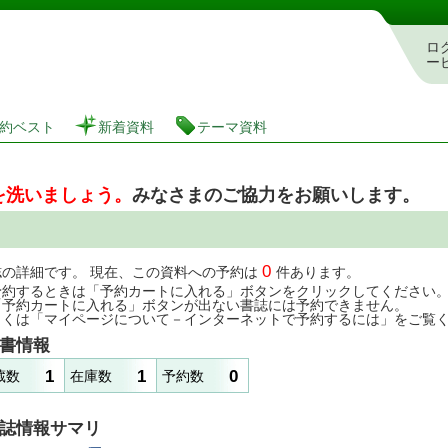
図書館 蔵書検索・予約システム
ロ
ー
約ベスト
新着資料
テーマ資料
を洗いましょう。
みなさまのご協力をお願いします。
0
誌の詳細です。 現在、この資料への予約は
件あります。
予約するときは「予約カートに入れる」ボタンをクリックしてください
「予約カートに入れる」ボタンが出ない書誌には予約できません。
しくは「マイページについて－インターネットで予約するには」をご覧
書情報
1
1
0
蔵数
在庫数
予約数
誌情報サマリ