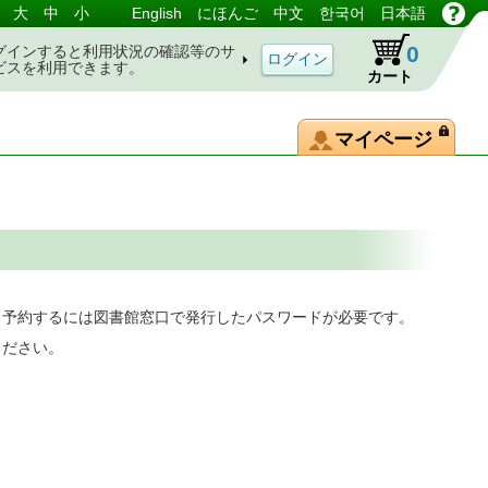
大
中
小
English
にほんご
中文
한국어
日本語
0
グインすると利用状況の確認等のサ
ビスを利用できます。
カート
マイページ
。予約するには図書館窓口で発行したパスワードが必要です。
ください。