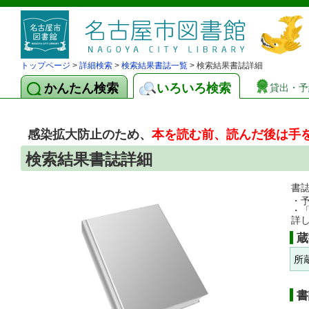
トップページ
>
詳細検索
>
検索結果書誌一覧
> 検索結果書誌詳細
かんたん検索
いろいろ検索
貸出・予
感染拡大防止のため、
本を読む前、読んだ後は手
検索結果書誌詳細
書
・
・
詳
蔵
所
書