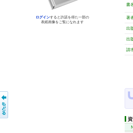
書
著
ログイン
すると許諾を得た一部の
表紙画像をご覧になれます
出
出
請
資