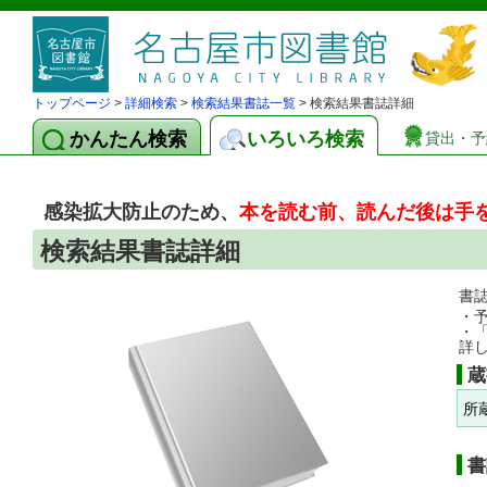
トップページ
>
詳細検索
>
検索結果書誌一覧
> 検索結果書誌詳細
かんたん検索
いろいろ検索
貸出・予
感染拡大防止のため、
本を読む前、読んだ後は手
検索結果書誌詳細
書
・
・
詳
蔵
所
書