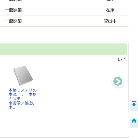
一般開架
在庫
一般開架
貸出中
1
/
4
本格ミステリの
カラット探偵事
平成ストライク
ジグソーパズル
本流 ： 本格
務所の事件簿3
青崎有吾／著,
48
ミステ…
乾くるみ／著
天…
乾くるみ／著
南雲堂／編,浅
木…