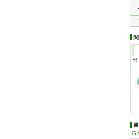
関
乾
書
請