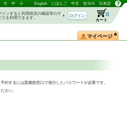
大
中
小
English
にほんご
中文
한국어
日本語
0
グインすると利用状況の確認等のサ
ビスを利用できます。
カート
マイページ
。予約するには図書館窓口で発行したパスワードが必要です。
ください。