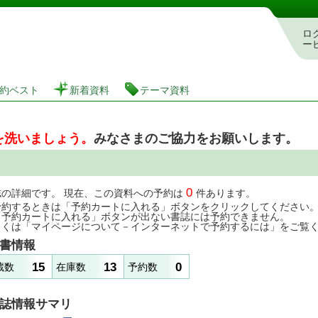
図書館 蔵書検索・予約システム
ロ
ー
約ベスト
新着資料
テーマ資料
を洗いましょう。
みなさまのご協力をお願いします。
0
誌の詳細です。 現在、この資料への予約は
件あります。
予約するときは「予約カートに入れる」ボタンをクリックしてください
「予約カートに入れる」ボタンが出ない書誌には予約できません。
しくは「マイページについて－インターネットで予約するには」をご覧
書情報
15
13
0
蔵数
在庫数
予約数
誌情報サマリ