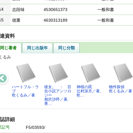
14
志段味
4530651373
一般和書
15
徳重
4630313189
一般和書
連資料
同じ著者
同じ出版年
同じ分類
くるみ
ハートフル・ラ
彼女。 ： 百
神様の罠
物件探偵
ブ
合小説アンソロ
辻村深月／著,
乾くるみ／著
乾くるみ／著
ジー
乾…
相沢沙呼／著,
青…
誌詳細
求記号
F5/03593/