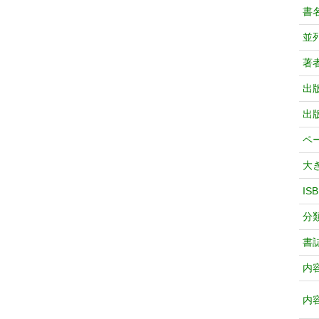
書
並
著
出
出
ペ
大
IS
分
書
内
内