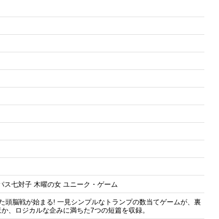
テレパス七対子 木曜の女 ユニーク・ゲーム
た頭脳戦が始まる! 一見シンプルなトランプの数当てゲームが、裏
か、ロジカルな企みに満ちた7つの短篇を収録。