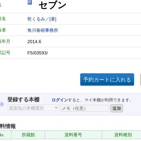
セブン
名
者名
乾くるみ／[著]
版者
角川春樹事務所
版年月
2014.6
求記号
F5/03593/
登録する本棚
ログイン
すると、マイ本棚が利用できます。
料情報
No.
所蔵館
資料番号
資料種別