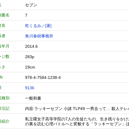
名
セブン
列書名
7
者名
乾くるみ／[著]
版者
角川春樹事務所
版年月
2014.6
ージ数
283p
きさ
19cm
BN
978-4-7584-1238-4
類
9136
誌種別
一般和書
容注記
内容:ラッキーセブン 小諸 TLP49 一男去って… 殺人
私立曙女子高等学院の7人の生徒たちの、生き残りをかけ
容紹介
の裏を読む心理バトルへと変貌する「ラッキーセブン」ほ