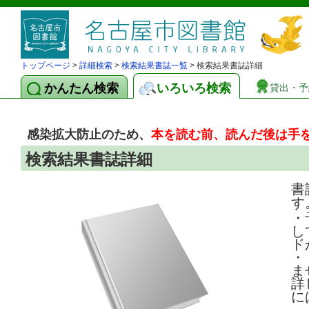
トップページ
>
詳細検索
>
検索結果書誌一覧
> 検索結果書誌詳細
かんたん検索
いろいろ検索
貸出・予
感染拡大防止のため、
本を読む前、読んだ後は手
検索結果書誌詳細
書
す
・
し
ド
・
ま
詳
に