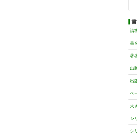
書
請
書
著
出
出
ペ
大
シ
シ