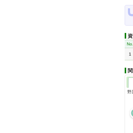
資
No
1
関
野