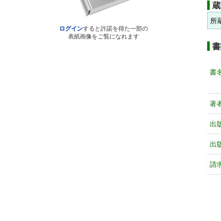
蔵
所
ログイン
すると許諾を得た一部の
表紙画像をご覧になれます
書
書
著
出
出
請