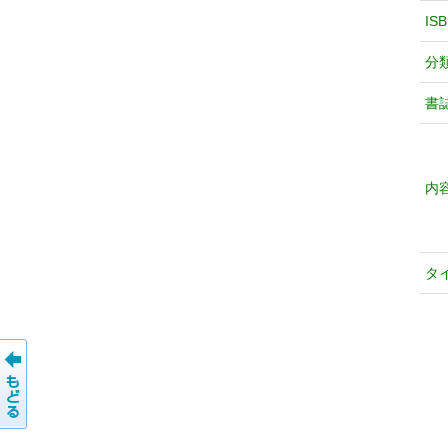
IS
分
書
内
タ