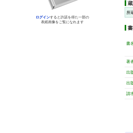
蔵
所
ログイン
すると許諾を得た一部の
表紙画像をご覧になれます
書
書
著
出
出
請