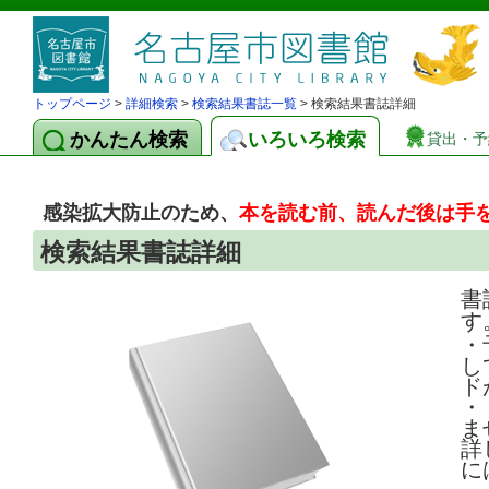
トップページ
>
詳細検索
>
検索結果書誌一覧
> 検索結果書誌詳細
かんたん検索
いろいろ検索
貸出・予
感染拡大防止のため、
本を読む前、読んだ後は手
検索結果書誌詳細
書
す
・
し
ド
・
ま
詳
に