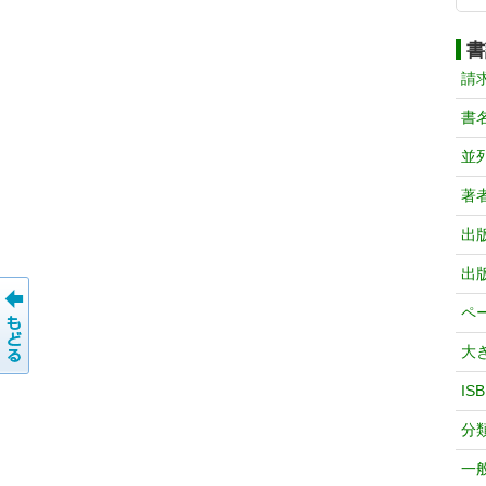
書
請
書
並
著
出
出
ペ
大
IS
分
一