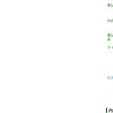
書
内
書
表
タ
目
内