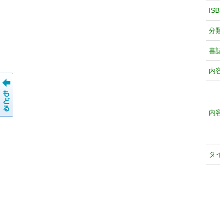
IS
分
書
内
内
タ