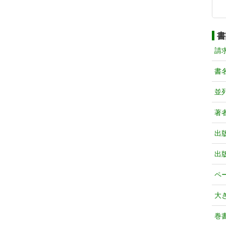
書
請
書
並
著
出
出
ペ
大
巻