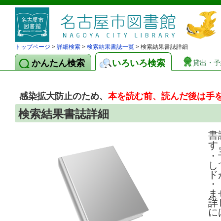
トップページ
>
詳細検索
>
検索結果書誌一覧
> 検索結果書誌詳細
かんたん検索
いろいろ検索
貸出・予
感染拡大防止のため、
本を読む前、読んだ後は手
検索結果書誌詳細
書
す
・
し
ド
・
ま
詳
に