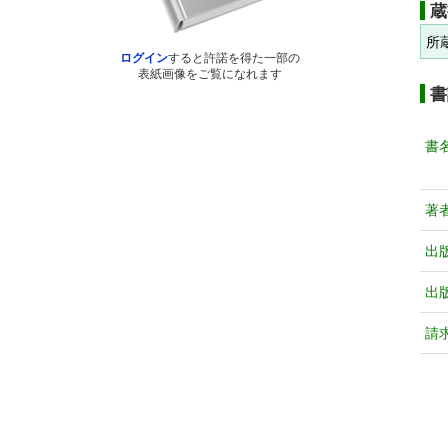
蔵
所
ログイン
すると許諾を得た一部の
表紙画像をご覧になれます
書
書
著
出
出
請