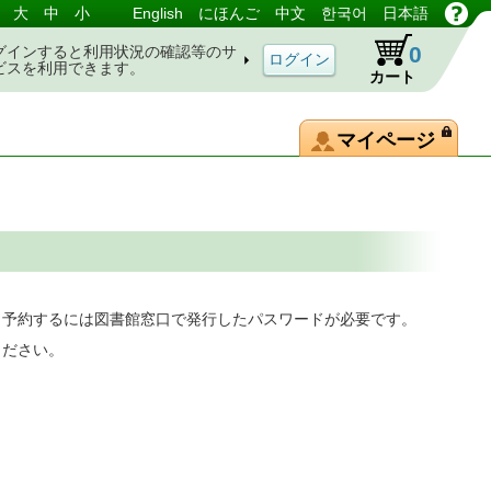
大
中
小
English
にほんご
中文
한국어
日本語
0
グインすると利用状況の確認等のサ
ビスを利用できます。
カート
マイページ
。予約するには図書館窓口で発行したパスワードが必要です。
ください。