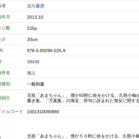
版者
北斗書房
版年月
2013.10
ージ数
225p
きさ
20cm
BN
978-4-89290-025-9
類
38436
般件名
海人
誌種別
一般和書
元祖「あまちゃん」、僅か50秒に命をかける。久慈小袖
容紹介
書き集。「万葉集」の海女、俳句に詠まれた海女に関す
イトルコード
1001310090880
元祖「あまちゃん」、僅か５０秒に命をかける。久慈小
旨