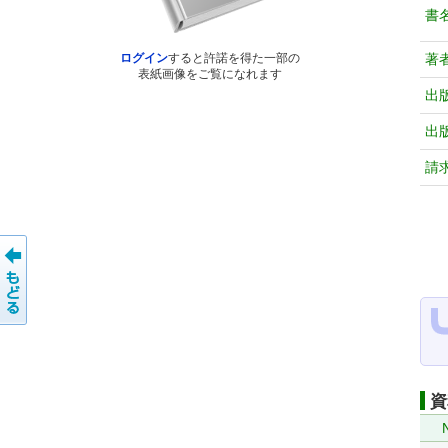
書
著
ログイン
すると許諾を得た一部の
表紙画像をご覧になれます
出
出
請
資