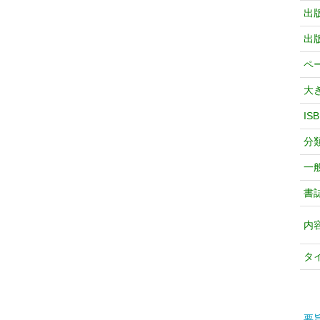
出
出
ペ
大
IS
分
一
書
内
タ
要