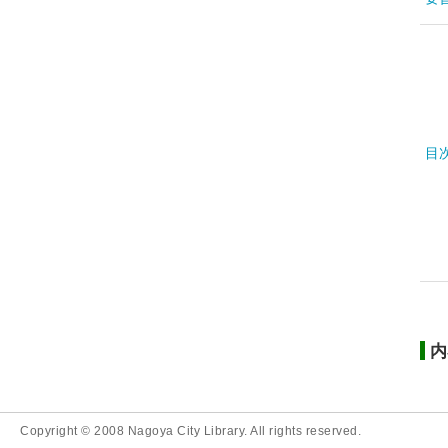
目
内
Copyright © 2008 Nagoya City Library. All rights reserved.