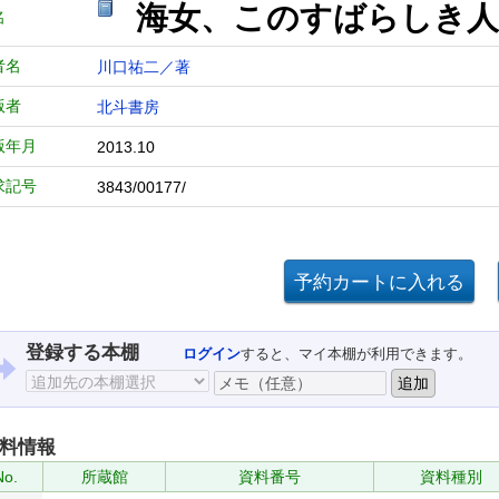
海女、このすばらしき
名
者名
川口祐二／著
版者
北斗書房
版年月
2013.10
求記号
3843/00177/
登録する本棚
ログイン
すると、マイ本棚が利用できます。
料情報
No.
所蔵館
資料番号
資料種別