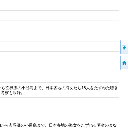
から玄界灘の小呂島まで、日本各地の海女たち18人をたずねた聴き
る考察も収録。
袖から玄界灘の小呂島まで、日本各地の海女をたずねる著者のまな