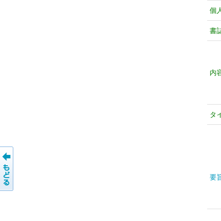
個
書
内
タ
要