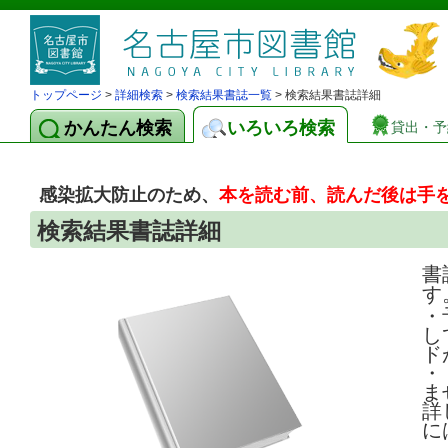
トップページ
>
詳細検索
>
検索結果書誌一覧
> 検索結果書誌詳細
かんたん検索
いろいろ検索
貸出・予
感染拡大防止のため、
本を読む前、読んだ後は手
検索結果書誌詳細
書
す
・
し
ド
・
ま
詳
に