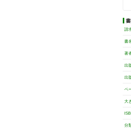
書
請
書
著
出
出
ペ
大
IS
分