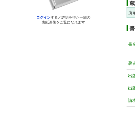
蔵
所
ログイン
すると許諾を得た一部の
表紙画像をご覧になれます
書
書
著
出
出
請