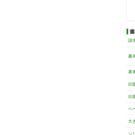
書
請
書
著
出
出
ペ
大
シ