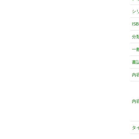
シ
IS
分
一
書
内
内
タ