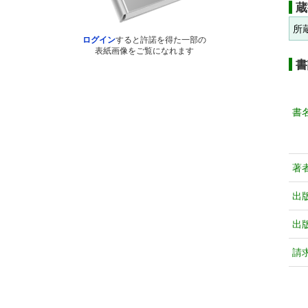
蔵
所
ログイン
すると許諾を得た一部の
表紙画像をご覧になれます
書
書
著
出
出
請