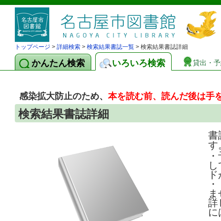
トップページ
>
詳細検索
>
検索結果書誌一覧
> 検索結果書誌詳細
かんたん検索
いろいろ検索
貸出・予
感染拡大防止のため、
本を読む前、読んだ後は手
検索結果書誌詳細
書
す
・
し
ド
・
ま
詳
に