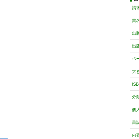
請
書
出
出
ペ
大
IS
分
個
書
内