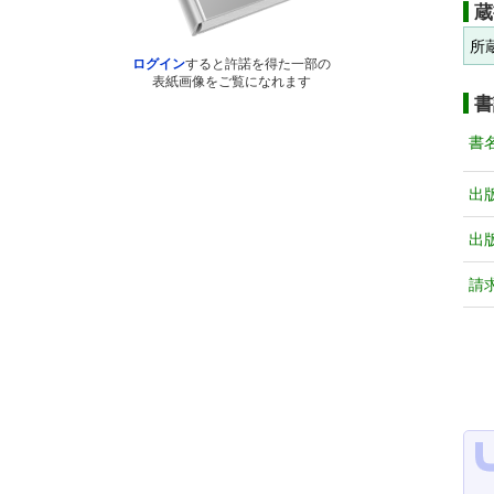
蔵
所
ログイン
すると許諾を得た一部の
表紙画像をご覧になれます
書
書
出
出
請