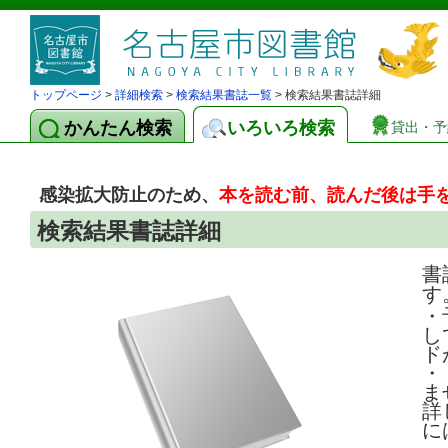
トップページ
>
詳細検索
>
検索結果書誌一覧
> 検索結果書誌詳細
かんたん検索
いろいろ検索
貸出・予
感染拡大防止のため、
本を読む前、読んだ後は手
検索結果書誌詳細
書
す
・
し
ド
・
ま
詳
に