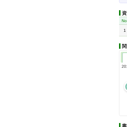
資
No
1
関
20
書