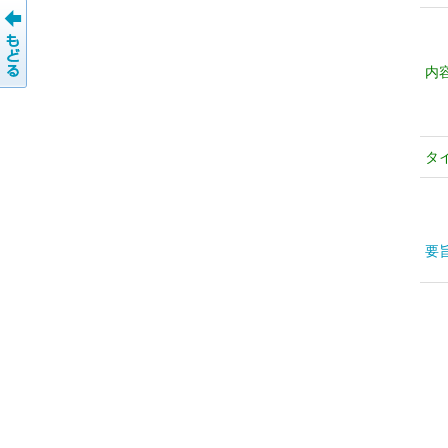
内
タ
要