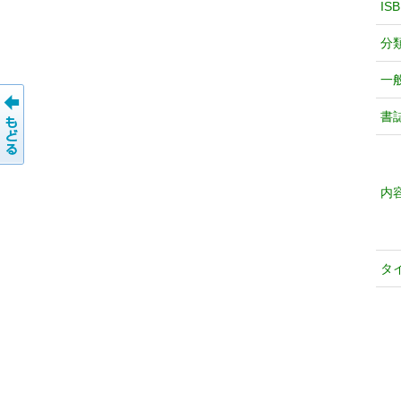
IS
分
一
書
内
タ