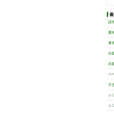
書
請
書
著
出
出
ペ
大
シ
シ