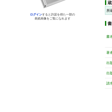
蔵
所
ログイン
すると許諾を得た一部の
表紙画像をご覧になれます
書
書
著
出
出
請