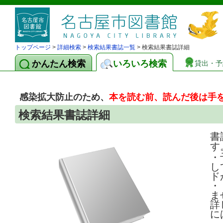
トップページ
>
詳細検索
>
検索結果書誌一覧
> 検索結果書誌詳細
かんたん検索
いろいろ検索
貸出・予
感染拡大防止のため、
本を読む前、読んだ後は手
検索結果書誌詳細
書
す
・
し
ド
・
ま
詳
に