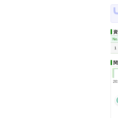
資
No
1
関
20