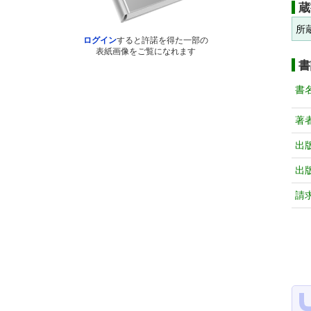
蔵
所
ログイン
すると許諾を得た一部の
表紙画像をご覧になれます
書
書
著
出
出
請