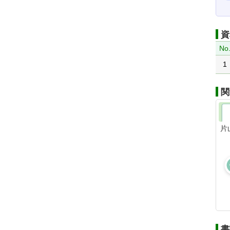
資
No
1
関
片
書