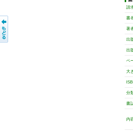
請
書
著
出
出
ペ
大
IS
分
書
内