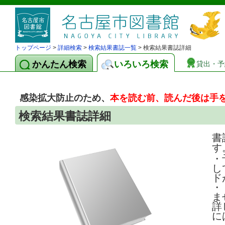
トップページ
>
詳細検索
>
検索結果書誌一覧
> 検索結果書誌詳細
かんたん検索
いろいろ検索
貸出・予
感染拡大防止のため、
本を読む前、読んだ後は手
検索結果書誌詳細
書
す
・
し
ド
・
ま
詳
に