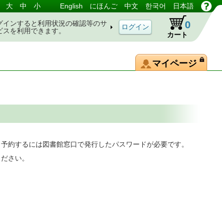
大
中
小
English
にほんご
中文
한국어
日本語
0
グインすると利用状況の確認等のサ
ビスを利用できます。
カート
マイページ
。予約するには図書館窓口で発行したパスワードが必要です。
ください。