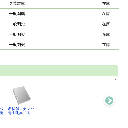
２階書庫
在庫
一般開架
在庫
一般開架
在庫
一般開架
在庫
一般開架
在庫
1
/
4
バ
名探偵コナン77
自然史ミュージ
おたすけこびと
かいけつゾロリ
残
青山剛昌／著
アムのサバイバ
とハムスタ
なぞのスパイと
ル …1
ー ： W…
チョコ…
ゴムドリco.
なかがわちひろ
原ゆたか／さ
／…
／…
く・…