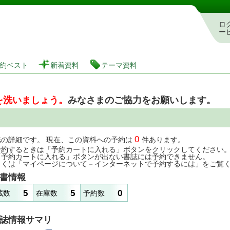
図書館 蔵書検索・予約システム
ロ
ー
約ベスト
新着資料
テーマ資料
を洗いましょう。
みなさまのご協力をお願いします。
0
誌の詳細です。 現在、この資料への予約は
件あります。
予約するときは「予約カートに入れる」ボタンをクリックしてください
「予約カートに入れる」ボタンが出ない書誌には予約できません。
しくは「マイページについて－インターネットで予約するには」をご覧
書情報
5
5
0
蔵数
在庫数
予約数
誌情報サマリ