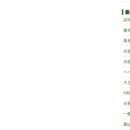
書
請
書
著
出
出
ペ
大
IS
分
一
書