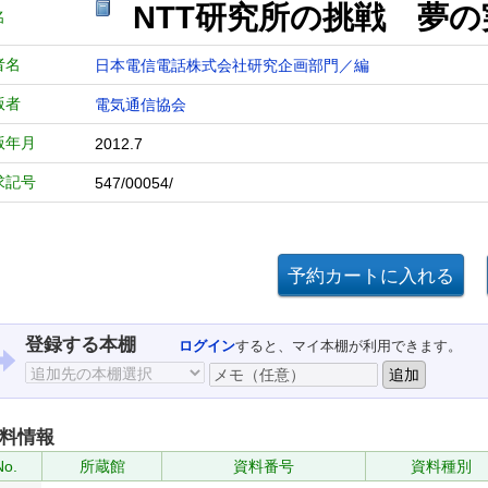
NTT研究所の挑戦 夢
名
者名
日本電信電話株式会社研究企画部門／編
版者
電気通信協会
版年月
2012.7
求記号
547/00054/
登録する本棚
ログイン
すると、マイ本棚が利用できます。
料情報
No.
所蔵館
資料番号
資料種別