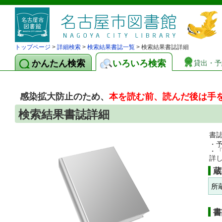
トップページ
>
詳細検索
>
検索結果書誌一覧
> 検索結果書誌詳細
かんたん検索
いろいろ検索
貸出・予
感染拡大防止のため、
本を読む前、読んだ後は手
検索結果書誌詳細
書
・
・
詳
蔵
所
書