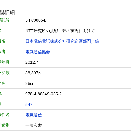
誌詳細
求記号
547/00054/
名
NTT研究所の挑戦 夢の実現に向けて
者名
日本電信電話株式会社研究企画部門／編
版者
電気通信協会
版年月
2012.7
ージ数
38,397p
きさ
26cm
BN
978-4-88549-055-2
類
547
般件名
電気通信
誌種別
一般和書