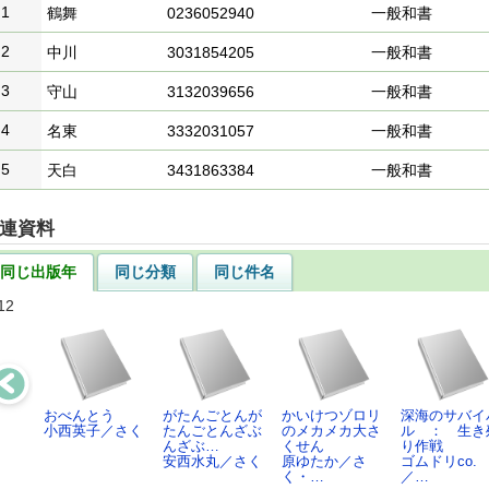
1
鶴舞
0236052940
一般和書
2
中川
3031854205
一般和書
3
守山
3132039656
一般和書
4
名東
3332031057
一般和書
5
天白
3431863384
一般和書
連資料
同じ出版年
同じ分類
同じ件名
12
おべんとう
がたんごとんが
かいけつゾロリ
深海のサバイ
小西英子／さく
たんごとんざぶ
のメカメカ大さ
ル ： 生き
んざぶ…
くせん
り作戦
安西水丸／さく
原ゆたか／さ
ゴムドリco.
く・…
／…