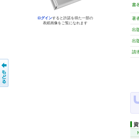
書
著
ログイン
すると許諾を得た一部の
表紙画像をご覧になれます
出
出
請
資