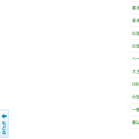
書
著
出
出
ペ
大
IS
分
一
書