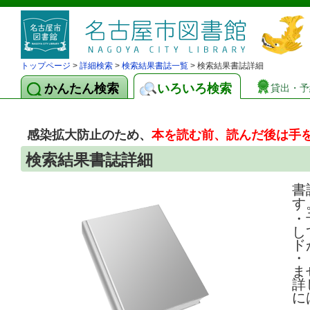
トップページ
>
詳細検索
>
検索結果書誌一覧
> 検索結果書誌詳細
かんたん検索
いろいろ検索
貸出・予
感染拡大防止のため、
本を読む前、読んだ後は手
検索結果書誌詳細
書
す
・
し
ド
・
ま
詳
に