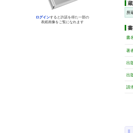
蔵
所
ログイン
すると許諾を得た一部の
表紙画像をご覧になれます
書
書
著
出
出
請