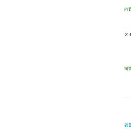
内
タ
司
要