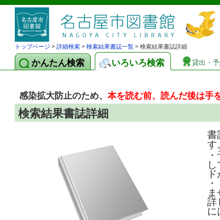
トップページ
>
詳細検索
>
検索結果書誌一覧
> 検索結果書誌詳細
かんたん検索
いろいろ検索
貸出・予
感染拡大防止のため、
本を読む前、読んだ後は手
検索結果書誌詳細
書
す
・
し
ド
・
ま
詳
に