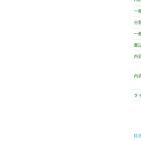
一
分
一
書
内
内
タ
目