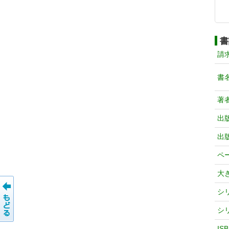
書
請
書
著
出
出
ペ
大
シ
シ
IS