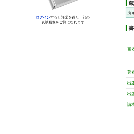
蔵
所
ログイン
すると許諾を得た一部の
表紙画像をご覧になれます
書
書
著
出
出
請