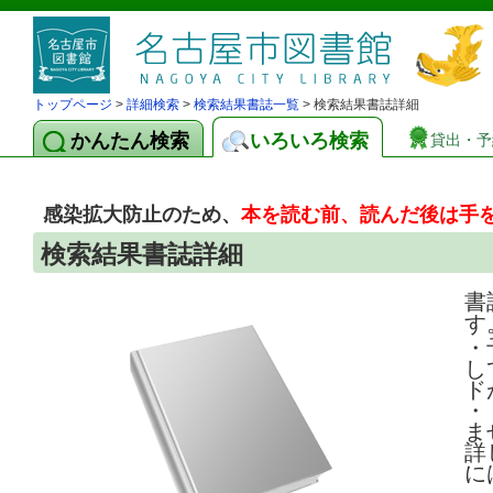
トップページ
>
詳細検索
>
検索結果書誌一覧
> 検索結果書誌詳細
かんたん検索
いろいろ検索
貸出・予
感染拡大防止のため、
本を読む前、読んだ後は手
検索結果書誌詳細
書
す
・
し
ド
・
ま
詳
に