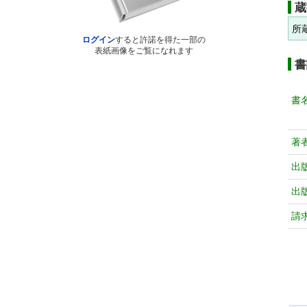
蔵
所
ログイン
すると許諾を得た一部の
表紙画像をご覧になれます
書
書
著
出
出
請