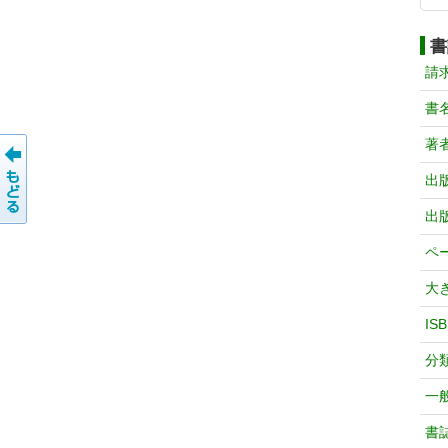
書
請
書
著
出
出
ペ
大
IS
分
一
書