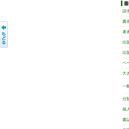
書
請
書
著
出
出
ペ
大
一
分
個
書