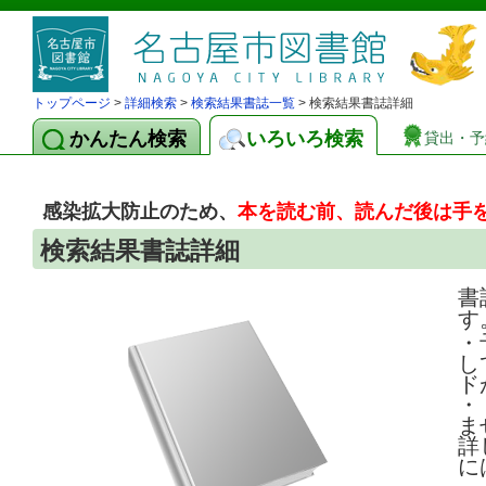
トップページ
>
詳細検索
>
検索結果書誌一覧
> 検索結果書誌詳細
かんたん検索
いろいろ検索
貸出・予
感染拡大防止のため、
本を読む前、読んだ後は手
検索結果書誌詳細
書
す
・
し
ド
・
ま
詳
に