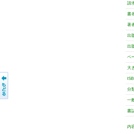
請
書
著
出
出
ペ
大
IS
分
一
書
内