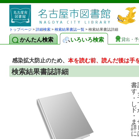
トップページ
>
詳細検索
>
検索結果書誌一覧
> 検索結果書誌詳細
かんたん検索
いろいろ検索
貸出・予
感染拡大防止のため、
本を読む前、読んだ後は手
検索結果書誌詳細
書
す
・
し
ド
・
ま
詳
に