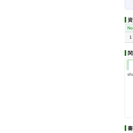
資
No
1
関
sh
書