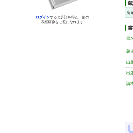
蔵
所
ログイン
すると許諾を得た一部の
表紙画像をご覧になれます
書
書
著
出
出
請