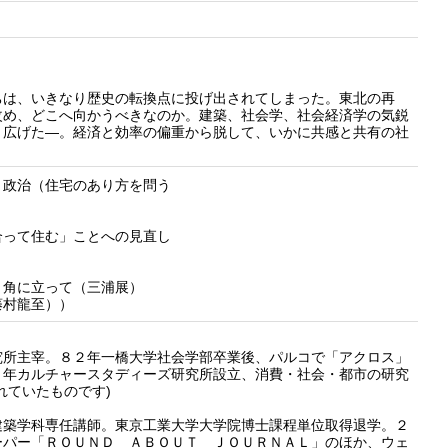
ちは、いきなり歴史の転換点に投げ出されてしまった。東北の再
改め、どこへ向かうべきなのか。建築、社会学、社会経済学の気鋭
り広げた―。経済と効率の偏重から脱して、いかに共感と共有の社
・政治（住宅のあり方を問う
合って住む」ことへの見直し
り角に立って（三浦展）
藤村龍至））
所主宰。８２年一橋大学社会学部卒業後、パルコで「アクロス」
９年カルチャースタディーズ研究所設立、消費・社会・都市の研究
れていたものです)
築学科専任講師。東京工業大学大学院博士課程単位取得退学。２
ーパー「ＲＯＵＮＤ ＡＢＯＵＴ ＪＯＵＲＮＡＬ」のほか、ウェ