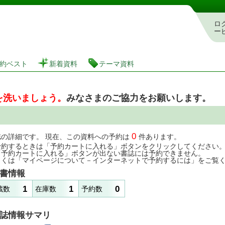
図書館 蔵書検索・予約システム
ロ
ー
約ベスト
新着資料
テーマ資料
を洗いましょう。
みなさまのご協力をお願いします。
0
誌の詳細です。 現在、この資料への予約は
件あります。
予約するときは「予約カートに入れる」ボタンをクリックしてください
「予約カートに入れる」ボタンが出ない書誌には予約できません。
しくは「マイページについて－インターネットで予約するには」をご覧
書情報
1
1
0
蔵数
在庫数
予約数
誌情報サマリ