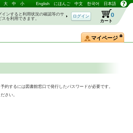
大
中
小
English
にほんご
中文
한국어
日本語
0
グインすると利用状況の確認等のサ
ビスを利用できます。
カート
マイページ
。予約するには図書館窓口で発行したパスワードが必要です。
ください。