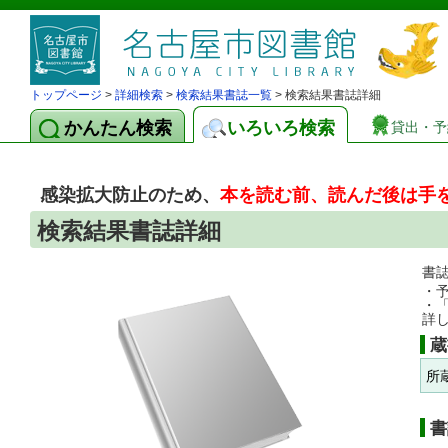
トップページ
>
詳細検索
>
検索結果書誌一覧
> 検索結果書誌詳細
かんたん検索
いろいろ検索
貸出・予
感染拡大防止のため、
本を読む前、読んだ後は手
検索結果書誌詳細
書
・
・
詳
蔵
所
書