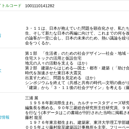
イトルコード
1001110141282
３・１１は、日本が抱えていた問題を顕在化させ、私た
生、そして新たな日本の再編に向けて、これまでの何を
旨
の論客が一堂に会し、日本の未来のため、熱い議論を繰
会をつくるか。
第１部 「生活者」のための社会デザイン―社会・地域
住宅ストックの活用と仮設住宅
地元の人々の活動を支える ほか）
第２部 建築からはじめる―国土・都市・建築（「助け
次
時代を加速させた東日本大震災
出直すために、問題を見定める ほか）
シンポジウムを終えて（共感と共有の時代―文明の曲が
「建築」から「３・１１後の社会デザイン」を考える（
三浦 展
１９５８年新潟県生まれ。カルチャースタディーズ研究
編集長を務める。９０年三菱総合研究所主任研究員、９
を行なう(本データはこの書籍が刊行された当時に掲載さ
者情報
藤村 龍至
１９７６年東京都生まれ。建築家、東洋大学理工学部建
００５年より藤村龍至建築設計事務所を主宰。フリーペ