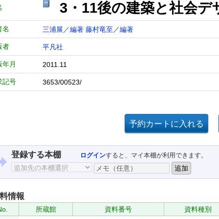
3・11後の建築と社会デ
名
者名
三浦展／編著
藤村竜至／編著
版者
平凡社
版年月
2011.11
求記号
3653/00523/
登録する本棚
ログイン
すると、マイ本棚が利用できます。
料情報
No.
所蔵館
資料番号
資料種別