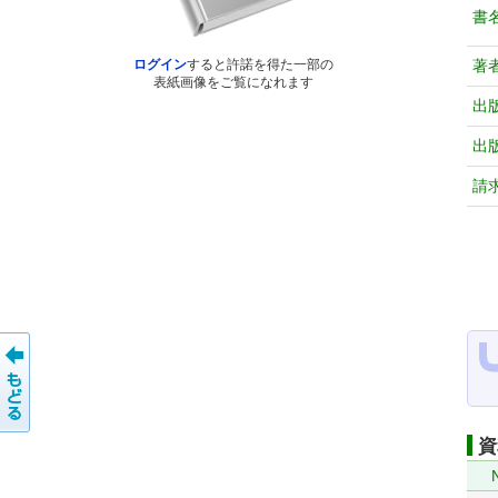
書
著
ログイン
すると許諾を得た一部の
表紙画像をご覧になれます
出
出
請
資