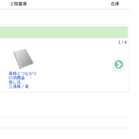
２階書庫
在庫
1
/
4
孤独とつながり
再考ファスト風
ニュータウンに
住宅開発秘
の消費論 ：
土化する日
住み続け
史 ： 昭和の
推し活…
本 ： 変…
る ： 人間…
東京郊外
三浦展／著
三浦展／著
三浦展／編
三浦展／著