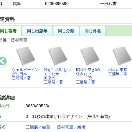
1
鶴舞
0235898590
一般和書
連資料
同じ著者
同じ出版年
同じ分類
同じ件名
浦展 藤村竜至
ウェルビーイン
誰がこの町をつ
昭和の空き家に
ボロい東京
グな日本
くったか ：
住みたい!
三浦展／著
三浦展／著
東京の…
： “売…
三浦展／著
三浦展／著
誌詳細
求記号
3653/00523/
名
3・11後の建築と社会デザイン (平凡社新書)
者名
三浦展／編著
藤村竜至／編著