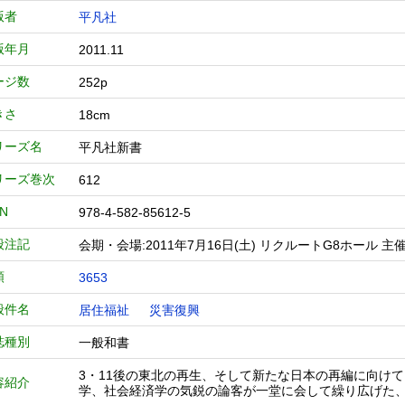
版者
平凡社
版年月
2011.11
ージ数
252p
きさ
18cm
リーズ名
平凡社新書
リーズ巻次
612
BN
978-4-582-85612-5
般注記
会期・会場:2011年7月16日(土) リクルートG8ホール
類
3653
般件名
居住福祉
災害復興
誌種別
一般和書
3・11後の東北の再生、そして新たな日本の再編に向け
容紹介
学、社会経済学の気鋭の論客が一堂に会して繰り広げた