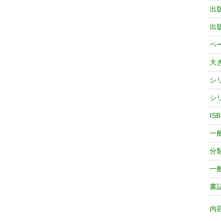
出
出
ペ
大
シ
シ
IS
一
分
一
書
内