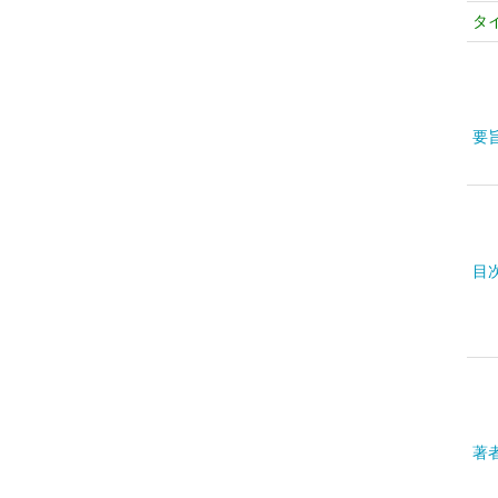
タ
要
目
著