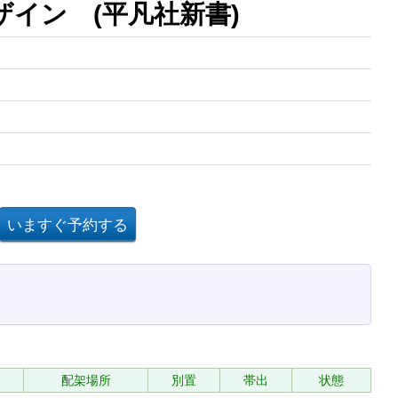
ザイン (平凡社新書)
配架場所
別置
帯出
状態