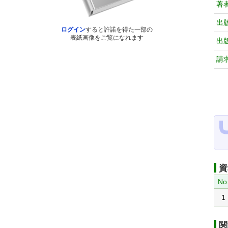
著
出
ログイン
すると許諾を得た一部の
表紙画像をご覧になれます
出
請
資
No
1
関