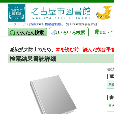
トップページ
>
詳細検索
>
検索結果書誌一覧
> 検索結果書誌詳細
かんたん検索
いろいろ検索
貸出・予
感染拡大防止のため、
本を読む前、読んだ後は手
検索結果書誌詳細
書
蔵
所
書
書