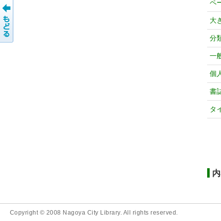
ペ
大
分
一
個
書
タ
内
Copyright © 2008 Nagoya City Library. All rights reserved.