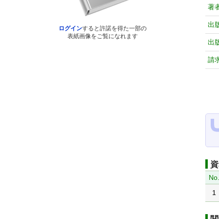
著
出
ログイン
すると許諾を得た一部の
表紙画像をご覧になれます
出
請
資
No
1