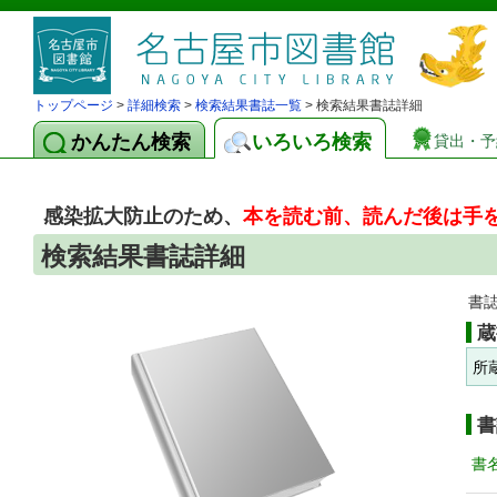
トップページ
>
詳細検索
>
検索結果書誌一覧
> 検索結果書誌詳細
かんたん検索
いろいろ検索
貸出・予
感染拡大防止のため、
本を読む前、読んだ後は手
検索結果書誌詳細
書
蔵
所
書
書