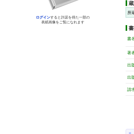
蔵
所
ログイン
すると許諾を得た一部の
表紙画像をご覧になれます
書
書
著
出
出
請