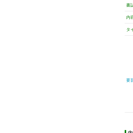
書
内
タ
要