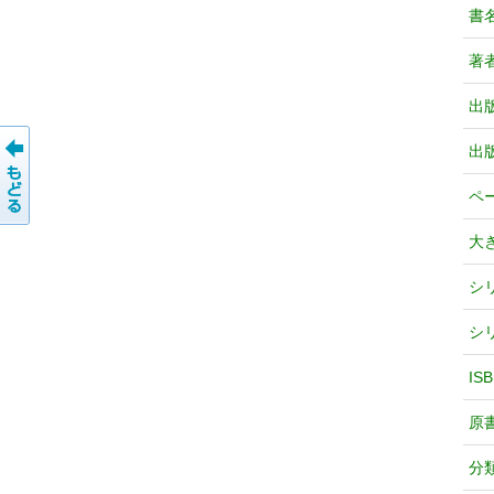
書
著
出
出
ペ
大
シ
シ
IS
原
分