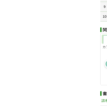
9
10
関
カ
書
請