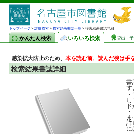
トップページ
>
詳細検索
>
検索結果書誌一覧
> 検索結果書誌詳細
かんたん検索
いろいろ検索
貸出・予
感染拡大防止のため、
本を読む前、読んだ後は手
検索結果書誌詳細
書
す
・
し
ド
・
ま
詳
に