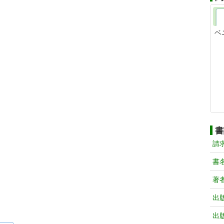
ベ
書
請
書
著
出
出