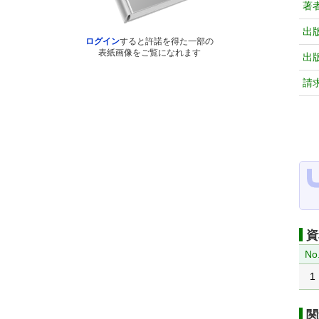
著
出
ログイン
すると許諾を得た一部の
表紙画像をご覧になれます
出
請
資
No
1
関