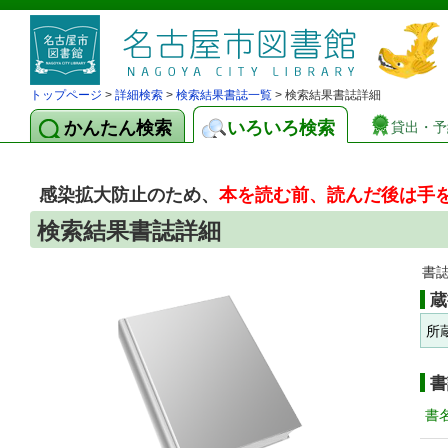
トップページ
>
詳細検索
>
検索結果書誌一覧
> 検索結果書誌詳細
かんたん検索
いろいろ検索
貸出・予
感染拡大防止のため、
本を読む前、読んだ後は手
検索結果書誌詳細
書
蔵
所
書
書