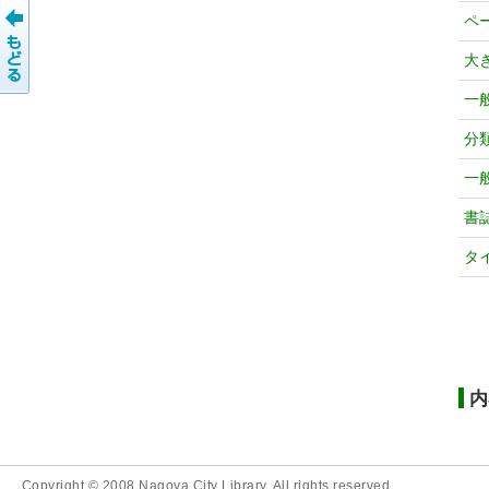
ペ
大
一
分
一
書
タ
内
Copyright © 2008 Nagoya City Library. All rights reserved.