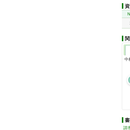
資
N
関
中
書
請