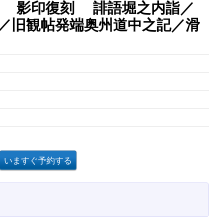
巻 影印復刻 誹語堀之内詣／
／旧観帖発端奥州道中之記／滑