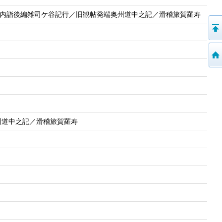
堀内詣後編雑司ケ谷記行／旧観帖発端奥州道中之記／滑稽旅賀羅寿
州道中之記／滑稽旅賀羅寿