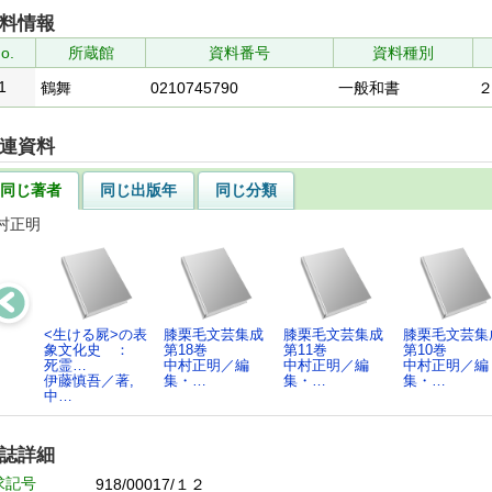
料情報
o.
所蔵館
資料番号
資料種別
1
鶴舞
0210745790
一般和書
連資料
同じ著者
同じ出版年
同じ分類
村正明
<生ける屍>の表
膝栗毛文芸集成
膝栗毛文芸集成
膝栗毛文芸集
象文化史 ：
第18巻
第11巻
第10巻
死霊…
中村正明／編
中村正明／編
中村正明／編
伊藤慎吾／著,
集・…
集・…
集・…
中…
誌詳細
求記号
918/00017/１２