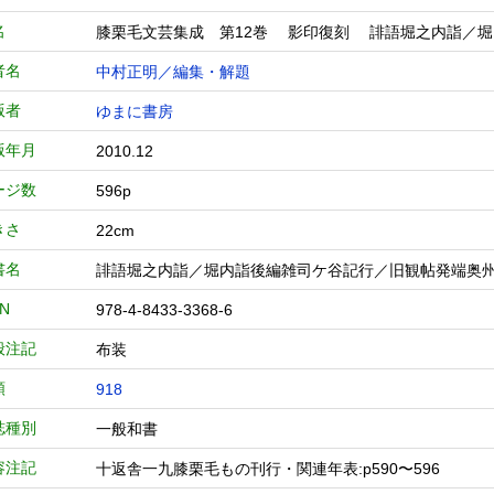
名
膝栗毛文芸集成 第12巻 影印復刻 誹語堀之内詣／
者名
中村正明／編集・解題
版者
ゆまに書房
版年月
2010.12
ージ数
596p
きさ
22cm
書名
誹語堀之内詣／堀内詣後編雑司ケ谷記行／旧観帖発端奥
BN
978-4-8433-3368-6
般注記
布装
類
918
誌種別
一般和書
容注記
十返舎一九膝栗毛もの刊行・関連年表:p590〜596