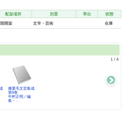
配架場所
別置
帯出
状態
２階開架
文学・芸術
在庫
1
/
4
成
膝栗毛文芸集成
膝栗毛文芸集成
膝栗毛文芸集成
膝栗毛文芸集成
第9巻
第8巻
第1巻
第2巻
中村正明／編
中村正明／編
中村正明／編
中村正明／編
集・…
集・…
集・…
集・…