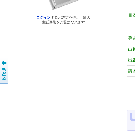
書
ログイン
すると許諾を得た一部の
表紙画像をご覧になれます
著
出
出
請