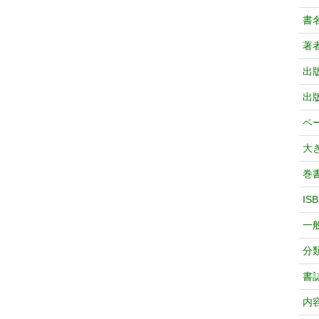
書
著
出
出
ペ
大
巻
IS
一
分
書
内