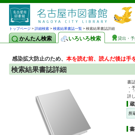
トップページ
>
詳細検索
>
検索結果書誌一覧
> 検索結果書誌詳細
かんたん検索
いろいろ検索
貸出・予
感染拡大防止のため、
本を読む前、読んだ後は手
検索結果書誌詳細
書
・
・
詳
蔵
所
書