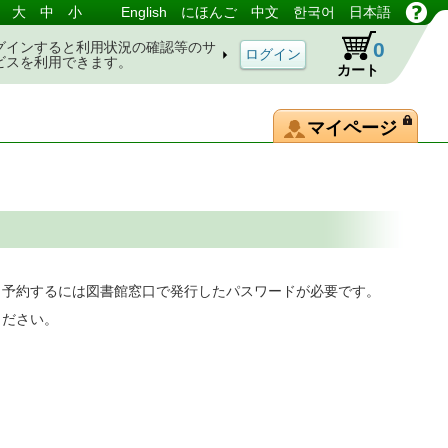
大
中
小
English
にほんご
中文
한국어
日本語
0
グインすると利用状況の確認等のサ
ビスを利用できます。
カート
マイページ
。予約するには図書館窓口で発行したパスワードが必要です。
ください。