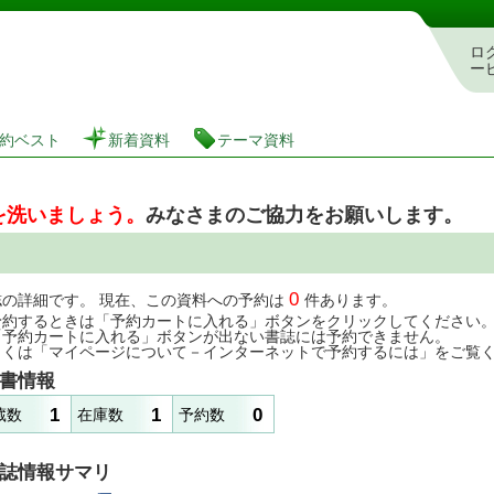
図書館 蔵書検索・予約システム
ロ
ー
約ベスト
新着資料
テーマ資料
を洗いましょう。
みなさまのご協力をお願いします。
0
誌の詳細です。 現在、この資料への予約は
件あります。
予約するときは「予約カートに入れる」ボタンをクリックしてください
「予約カートに入れる」ボタンが出ない書誌には予約できません。
しくは「マイページについて－インターネットで予約するには」をご覧
書情報
1
1
0
蔵数
在庫数
予約数
誌情報サマリ