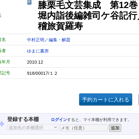
膝栗毛文芸集成 第12
堀内詣後編雑司ケ谷記行
名
稽旅賀羅寿
者名
中村正明／編集・解題
版者
ゆまに書房
版年月
2010.12
求記号
918/00017/１２
登録する本棚
ログイン
すると、マイ本棚が利用できます。