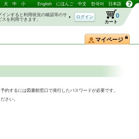
大
中
小
English
にほんご
中文
한국어
日本語
0
グインすると利用状況の確認等のサ
ビスを利用できます。
カート
マイページ
。予約するには図書館窓口で発行したパスワードが必要です。
ください。