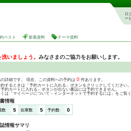
図書館 蔵書検索・予約システム
ロ
ー
約ベスト
新着資料
テーマ資料
を洗いましょう。
みなさまのご協力をお願いします。
0
誌の詳細です。 現在、この資料への予約は
件あります。
予約するときは「予約カートに入れる」ボタンをクリックしてください
「予約カートに入れる」ボタンが出ない書誌には予約できません。
しくは「マイページについて－インターネットで予約するには」をご覧
書情報
5
5
0
蔵数
在庫数
予約数
誌情報サマリ