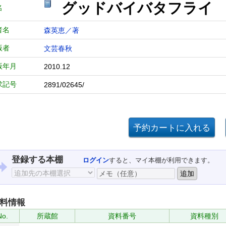
グッドバイバタフライ
名
者名
森英恵／著
版者
文芸春秋
版年月
2010.12
求記号
2891/02645/
登録する本棚
ログイン
すると、マイ本棚が利用できます。
料情報
No.
所蔵館
資料番号
資料種別