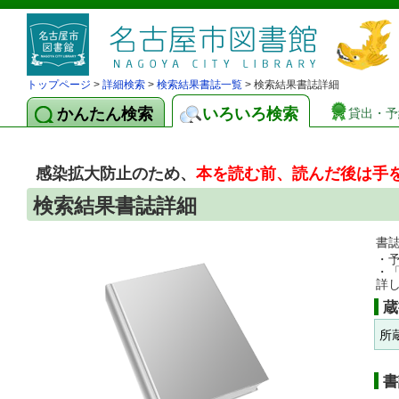
トップページ
>
詳細検索
>
検索結果書誌一覧
> 検索結果書誌詳細
かんたん検索
いろいろ検索
貸出・予
感染拡大防止のため、
本を読む前、読んだ後は手
検索結果書誌詳細
書
・
・
詳
蔵
所
書