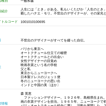
誌種別
一般和書
人生には「とき」がある。私もいくたびか「人生のとき
容紹介
覇したハナエ・モリ。不世出のデザイナーが、その栄光
イトルコード
1001010100695
旨
不世出のデザイナーがすべてを綴った自伝。
パリから東京へ
オートクチュール仕立ての秘密
オートクチュールとの出会い
女性デザイナーの目覚め
映画衣裳という名の学校
次
父と私
東京からニューヨークへ
日本製ドレスのジェット便
冬のニューヨークの思い出
インドと中国の美〔ほか〕
森 英恵
ファッションデザイナー。１９２６年、島根県生まれ。
画の衣裳デザインを担当。１９６５年、ニューヨークで
者情報
パリ・オートクチュール組合に属し、活動を展開した。