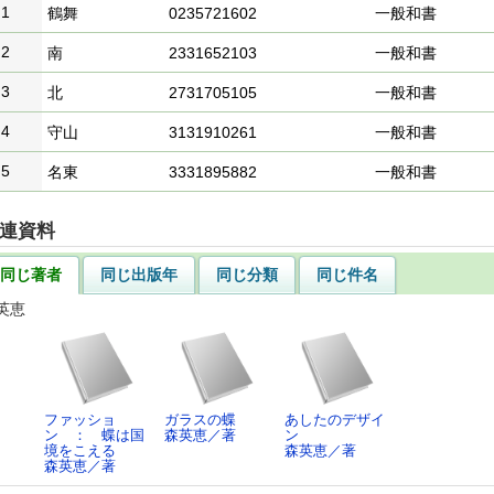
1
鶴舞
0235721602
一般和書
2
南
2331652103
一般和書
3
北
2731705105
一般和書
4
守山
3131910261
一般和書
5
名東
3331895882
一般和書
連資料
同じ著者
同じ出版年
同じ分類
同じ件名
英恵
ファッショ
ガラスの蝶
あしたのデザイ
ン ： 蝶は国
森英恵／著
ン
境をこえる
森英恵／著
森英恵／著