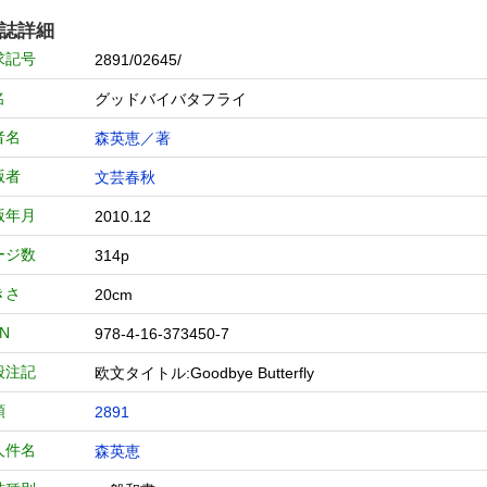
誌詳細
求記号
2891/02645/
名
グッドバイバタフライ
者名
森英恵／著
版者
文芸春秋
版年月
2010.12
ージ数
314p
きさ
20cm
BN
978-4-16-373450-7
般注記
欧文タイトル:Goodbye Butterfly
類
2891
人件名
森英恵