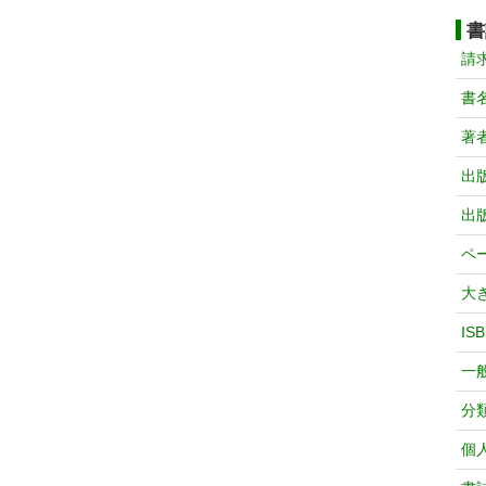
書
請
書
著
出
出
ペ
大
IS
一
分
個