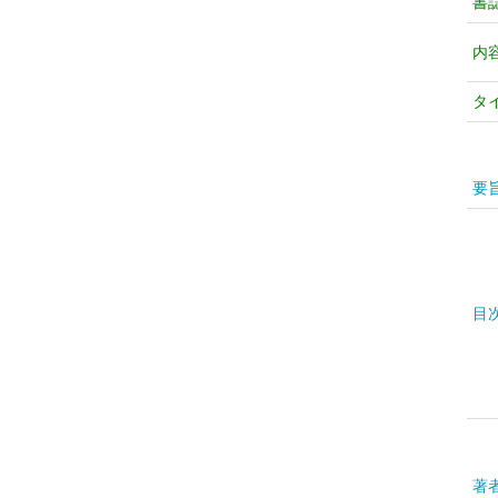
書
内
タ
要
目
著