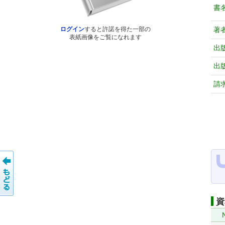
書
著
ログイン
すると許諾を得た一部の
表紙画像をご覧になれます
出
出
請
資