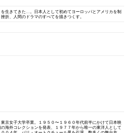
」を生きてきた…。日本人として初めてヨーロッパとアメリカを制
と挫折、人間のドラマのすべてを描きつくす。
東京女子大学卒業。１９５０〜１９６０年代前半にかけて日本映
初の海外コレクションを発表、１９７７年から唯一の東洋人として
２００４年、パリ・オートクチュール界を引退。数多くの舞台衣